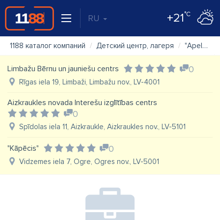
°C
+21
RU
1188 каталог компаний
Детский центр, лагеря
"Apelsīns" jauniešu centrs
Limbažu Bērnu un jauniešu centrs
0
Rīgas iela 19, Limbaži, Limbažu nov., LV-4001
Aizkraukles novada Interešu izglītības centrs
0
Spīdolas iela 11, Aizkraukle, Aizkraukles nov., LV-5101
"Kāpēcis"
0
Vidzemes iela 7, Ogre, Ogres nov., LV-5001