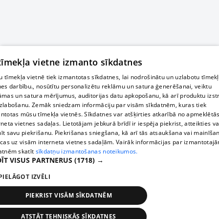
 tīmekļa vietne izmanto sīkdatnes
 tīmekļa vietnē tiek izmantotas sīkdatnes, lai nodrošinātu un uzlabotu tīmek
nes darbību., nosūtītu personalizētu reklāmu un satura ģenerēšanai, veiktu
āmas un satura mērījumus, auditorijas datu apkopošanu, kā arī produktu izst
zlabošanu. Zemāk sniedzam informāciju par visām sīkdatnēm, kuras tiek
ntotas mūsu tīmekļa vietnēs. Sīkdatnes var atšķirties atkarībā no apmeklētā
rneta vietnes sadaļas. Lietotājam jebkurā brīdī ir iespēja piekrist, atteikties va
īt savu piekrišanu. Piekrišanas sniegšana, kā arī tās atsaukšana vai mainīša
ecas uz visām interneta vietnes sadaļām. Vairāk informācijas par izmantotaj
atnēm skatīt
sīkdatņu izmantošanas noteikumos.
ĪT VISUS PARTNERUS
(1718) →
PIELĀGOT IZVĒLI
PIEKRIST VISĀM SĪKDATNĒM
ATSTĀT TEHNISKĀS SĪKDATNES