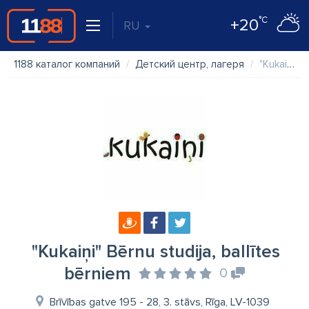
°C
+20
RU
1188 каталог компаний
Детский центр, лагеря
"Kukaiņi" Bērnu studija, ballītes bērniem
"Kukaiņi" Bērnu studija, ballītes
bērniem
0
Brīvības gatve 195 - 28, 3. stāvs, Rīga, LV-1039