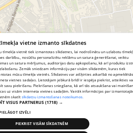
© MapTiler
© OpenStreetMap contributors
 tīmekļa vietne izmanto sīkdatnes
 tīmekļa vietnē tiek izmantotas sīkdatnes, lai nodrošinātu un uzlabotu tīmek
nes darbību., nosūtītu personalizētu reklāmu un satura ģenerēšanai, veiktu
āmas un satura mērījumus, auditorijas datu apkopošanu, kā arī produktu izst
zlabošanu. Zemāk sniedzam informāciju par visām sīkdatnēm, kuras tiek
ntotas mūsu tīmekļa vietnēs. Sīkdatnes var atšķirties atkarībā no apmeklētā
rneta vietnes sadaļas. Lietotājam jebkurā brīdī ir iespēja piekrist, atteikties va
īt savu piekrišanu. Piekrišanas sniegšana, kā arī tās atsaukšana vai mainīša
ecas uz visām interneta vietnes sadaļām. Vairāk informācijas par izmantotaj
atnēm skatīt
sīkdatņu izmantošanas noteikumos.
ĪT VISUS PARTNERUS
(1718) →
PIELĀGOT IZVĒLI
PIEKRIST VISĀM SĪKDATNĒM