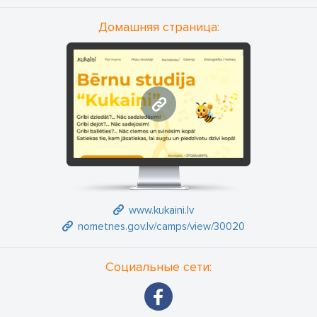
Домашняя страница:
www.kukaini.lv
www.kukaini.lv
nometnes.gov.lv/camps/view/30020
Социальные сети: