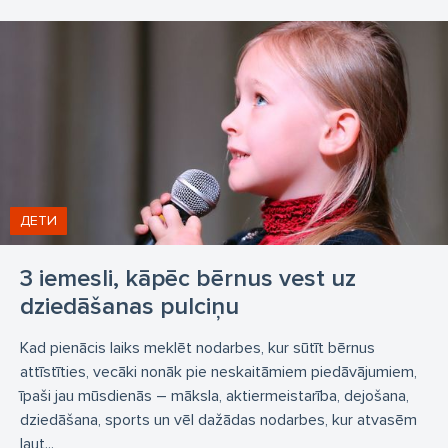
ДЕТИ
3 iemesli, kāpēc bērnus vest uz
dziedāšanas pulciņu
Kad pienācis laiks meklēt nodarbes, kur sūtīt bērnus
attīstīties, vecāki nonāk pie neskaitāmiem piedāvājumiem,
īpaši jau mūsdienās – māksla, aktiermeistarība, dejošana,
dziedāšana, sports un vēl dažādas nodarbes, kur atvasēm
ļaut...