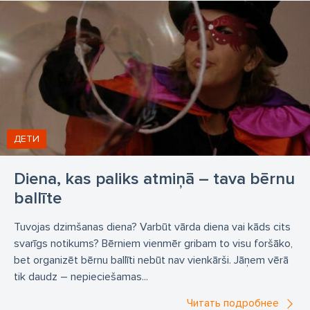
организация мероприятий
речевое искусство
Байба Янковска
Илона Дзерве
Мелания Линда Граумане
Анастасия Рекута-Джорджевича
ДЕТИ
Diena, kas paliks atmiņā – tava bērnu
ballīte
Tuvojas dzimšanas diena? Varbūt vārda diena vai kāds cits
svarīgs notikums? Bērniem vienmēr gribam to visu foršāko,
bet organizēt bērnu ballīti nebūt nav vienkārši. Jāņem vērā
tik daudz – nepieciešamas...
Читать подробнее