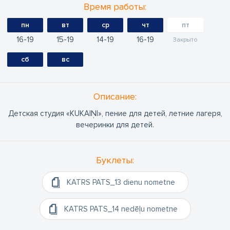
Время работы:
пн
вт
ср
чт
пт
16
19
15
19
14
19
16
19
Закрыто
сб
вс
Oписание:
Детская студия «KUKAIŅI», пение для детей, летние лагеря,
вечеринки для детей.
Буклеты:
KATRS PATS_13 dienu nometne
KATRS PATS_14 nedēļu nometne