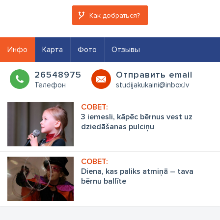
Как добраться?
Инфо
Карта
Фото
Отзывы
26548975
Oтправить email
Телефон
studijakukaini@inbox.lv
3 iemesli, kāpēc bērnus vest uz
dziedāšanas pulciņu
Diena, kas paliks atmiņā – tava
bērnu ballīte