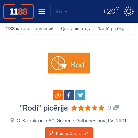
°C
+20
RU
1188 каталог компаний
Доставка еды
"Rodi" picērija
Ф
"Rodi" picērija
0
O. Kalpaka iela 60, Gulbene, Gulbenes nov., LV-4401
Как добраться?