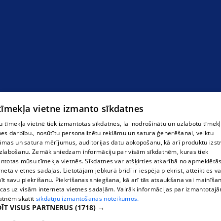
 tīmekļa vietne izmanto sīkdatnes
 tīmekļa vietnē tiek izmantotas sīkdatnes, lai nodrošinātu un uzlabotu tīmek
nes darbību., nosūtītu personalizētu reklāmu un satura ģenerēšanai, veiktu
āmas un satura mērījumus, auditorijas datu apkopošanu, kā arī produktu izst
zlabošanu. Zemāk sniedzam informāciju par visām sīkdatnēm, kuras tiek
ntotas mūsu tīmekļa vietnēs. Sīkdatnes var atšķirties atkarībā no apmeklētā
rneta vietnes sadaļas. Lietotājam jebkurā brīdī ir iespēja piekrist, atteikties va
īt savu piekrišanu. Piekrišanas sniegšana, kā arī tās atsaukšana vai mainīša
ecas uz visām interneta vietnes sadaļām. Vairāk informācijas par izmantotaj
atnēm skatīt
sīkdatņu izmantošanas noteikumos.
ĪT VISUS PARTNERUS
(1718) →