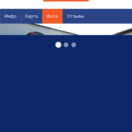
Инфо
Карта
Фото
Отзывы
Пицца в Гулбене, пиццерия