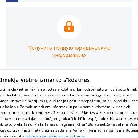
Получить полную юридическую
информацию
 tīmekļa vietne izmanto sīkdatnes
 tīmekļa vietnē tiek izmantotas sīkdatnes, lai nodrošinātu un uzlabotu tīmek
nes darbību., nosūtītu personalizētu reklāmu un satura ģenerēšanai, veiktu
āmas un satura mērījumus, auditorijas datu apkopošanu, kā arī produktu izst
zlabošanu. Zemāk sniedzam informāciju par visām sīkdatnēm, kuras tiek
ntotas mūsu tīmekļa vietnēs. Sīkdatnes var atšķirties atkarībā no apmeklētā
rneta vietnes sadaļas. Lietotājam jebkurā brīdī ir iespēja piekrist, atteikties va
īt savu piekrišanu. Piekrišanas sniegšana, kā arī tās atsaukšana vai mainīša
ecas uz visām interneta vietnes sadaļām. Vairāk informācijas par izmantotaj
atnēm skatīt
sīkdatņu izmantošanas noteikumos.