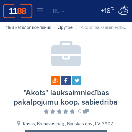
°C
+18
RU
1188 каталог компаний
Другое
"Akots" lauksaimniecības pakalpojumu koop. sabiedrība
"Akots" lauksaimniecības
pakalpojumu koop. sabiedrība
0
Rasas, Brunavas pag., Bauskas nov., LV-3907