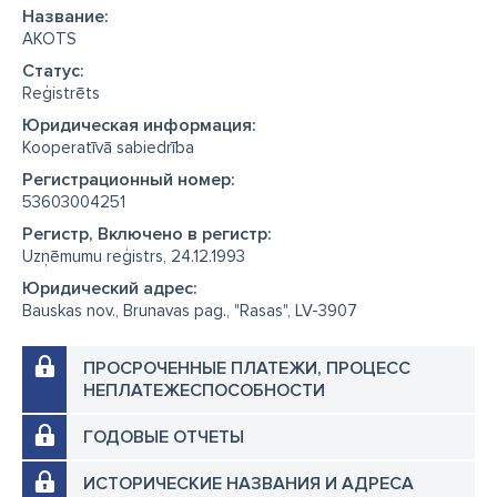
Название:
AKOTS
Cтатус:
Reģistrēts
Юридическая информация:
Kooperatīvā sabiedrība
Регистрационный номер:
53603004251
Регистр, Включено в регистр:
Uzņēmumu reģistrs, 24.12.1993
Юридический адрес:
Bauskas nov., Brunavas pag., "Rasas", LV-3907
ПРОСРОЧЕННЫЕ ПЛАТЕЖИ, ПРОЦЕСС
НЕПЛАТЕЖЕСПОСОБНОСТИ
ГОДОВЫЕ ОТЧЕТЫ
ИСТОРИЧЕСКИЕ НАЗВАНИЯ И АДРЕСА