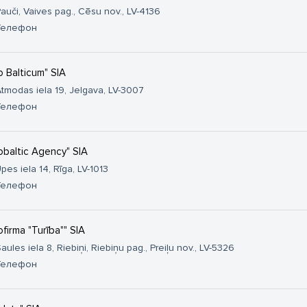
auči, Vaives pag., Cēsu nov., LV-4136
Телефон
o Balticum" SIA
tmodas iela 19, Jelgava, LV-3007
Телефон
obaltic Agency" SIA
pes iela 14, Rīga, LV-1013
Телефон
ofirma "Turība"" SIA
aules iela 8, Riebiņi, Riebiņu pag., Preiļu nov., LV-5326
Телефон