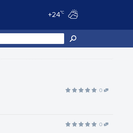
°C
+24
0
0