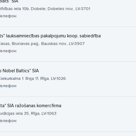
olats" SIA
rīvības iela 10b, Dobele, Dobeles nov., LV-3701
Телефон
ts" lauksaimniecības pakalpojumu koop. sabiedrība
asas, Brunavas pag., Bauskas nov., LV-3907
Телефон
o Nobel Baltics" SIA
iekurkalna 1. līnija 11, Rīga, LV-1026
Телефон
kta" SIA ražošanas komercfirma
viācijas iela 35, Rīga, LV-1063
Телефон