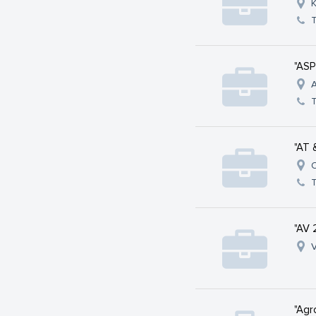
K
"ASP
A
"AT 
O
"AV 
V
"Agr