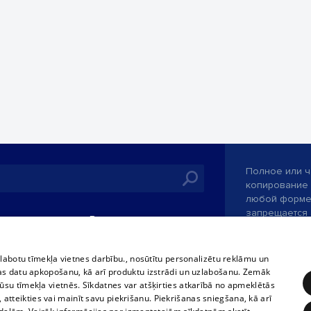
Полное или ч
копирование 
любой форме 
запрещается 
иятия
В кинотеатрах
информации. 
rains,
TВ-программа
опубликованн
tional schedules
только с согл
Условия договора
zlabotu tīmekļa vietnes darbību., nosūtītu personalizētu reklāmu un
ets
as datu apkopošanu, kā arī produktu izstrādi un uzlabošanu. Zemāk
360 Ziņas kontakti
su tīmekļa vietnēs. Sīkdatnes var atšķirties atkarībā no apmeklētās
ckets
, atteikties vai mainīt savu piekrišanu. Piekrišanas sniegšana, kā arī
Служба помощ