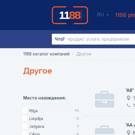
RU
1188 pl
Что?
1188 каталог компаний
Другое
Другое
"A8"
Место нахождения:
T
Rīga
111
Liepāja
9
"AA 
Jelgava
7
B
Cēsis
4