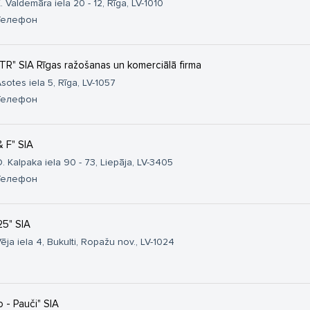
. Valdemāra iela 20 - 12, Rīga, LV-1010
Телефон
TR" SIA Rīgas ražošanas un komerciālā firma
sotes iela 5, Rīga, LV-1057
Телефон
& F" SIA
. Kalpaka iela 90 - 73, Liepāja, LV-3405
Телефон
25" SIA
ēja iela 4, Bukulti, Ropažu nov., LV-1024
o - Pauči" SIA