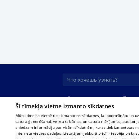
О нас
Предпр
Šī tīmekļa vietne izmanto sīkdatnes
Реклама
Buses, t
interna
Для бизнеса
Mūsu tīmekļa vietnē tiek izmantotas sīkdatnes, lai nodrošinātu un u
Bus tick
satura ģenerēšanai, veiktu reklāmas un satura mērījumus, auditorij
Тарифы
sniedzam informāciju par visām sīkdatnēm, kuras tiek izmantotas mū
Train ti
Политика
interneta vietnes sadaļas. Lietotājam jebkurā brīdī ir iespēja piekrist
конфиденциальности