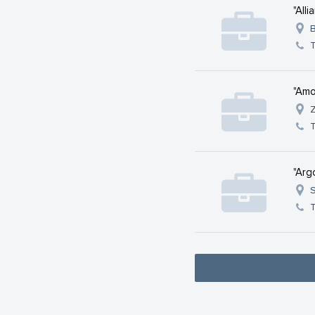
"All
B
"Amo
Z
"Arg
S