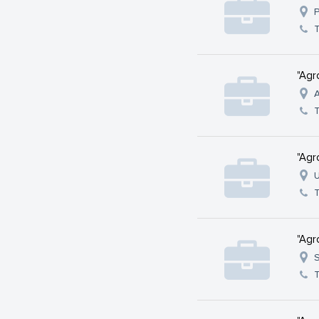
P
"Agr
A
"Agr
U
"Agr
S