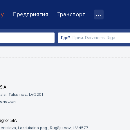
ay
Предприятия
Транспорт
Где?
 SIA
alsi, Talsu nov., LV-3201
Телефон
agro" SIA
enislava, Lazdukalna pag., Rugāju nov., LV-4577