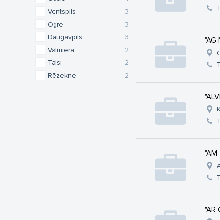
Ventspils
3
Ogre
3
Daugavpils
3
"AG 
Valmiera
2
G
Talsi
2
Rēzekne
2
"ALV
K
"AM 
A
"AR 