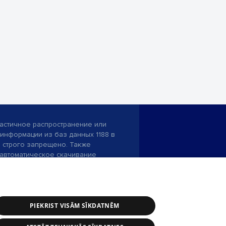
астичное распространение или
информации из баз данных 1188 в
строго запрещено. Также
автоматическое скачивание
Перепубликация любого материала,
ого на сайте 1188 , возможна
асия редакции сайта 1188.
PIEKRIST VISĀM SĪKDATNĒM
и портала: э-почта -
info@1188.lv