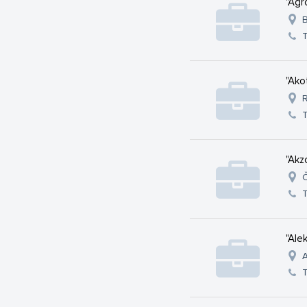
"Agr
B
"Ako
R
"Akz
Č
"Ale
A