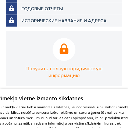
ГОДОВЫЕ ОТЧЕТЫ
ИСТОРИЧЕСКИЕ НАЗВАНИЯ И АДРЕСА
Получить полную юридическую
информацию
 tīmekļa vietne izmanto sīkdatnes
 tīmekļa vietnē tiek izmantotas sīkdatnes, lai nodrošinātu un uzlabotu tīmek
nes darbību., nosūtītu personalizētu reklāmu un satura ģenerēšanai, veiktu
āmas un satura mērījumus, auditorijas datu apkopošanu, kā arī produktu izst
zlabošanu. Zemāk sniedzam informāciju par visām sīkdatnēm, kuras tiek