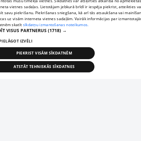
ntotas mūsu tīmekļa vietnēs. Sīkdatnes var atšķirties atkarībā no apmeklētā
rneta vietnes sadaļas. Lietotājam jebkurā brīdī ir iespēja piekrist, atteikties va
īt savu piekrišanu. Piekrišanas sniegšana, kā arī tās atsaukšana vai mainīša
ecas uz visām interneta vietnes sadaļām. Vairāk informācijas par izmantotaj
atnēm skatīt
sīkdatņu izmantošanas noteikumos.
ĪT VISUS PARTNERUS
(1718) →
PIELĀGOT IZVĒLI
PIEKRIST VISĀM SĪKDATNĒM
ATSTĀT TEHNISKĀS SĪKDATNES
TEHNISKĀS/OBLIGĀTĀS
STATISTIKAS
MĒRĶĒŠANA
FUNKCIONĀLĀS
NEKLASIFICĒTĀS
ehniskās/obligātās
Statistikas
Mērķēšana
Funkcionālās
Neklasificēt
niskās/obligātās sīkdatnes nepieciešamas, lai lietotājs varētu brīvi apmeklēt un pārlūk
Добавь свое предприятие
ekļa vietni un izmantot tās piedāvātās iespējas. Bez šīm sīkdatnēm tīmekļa vietne neva