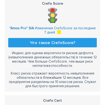
Crefo Score
"Amos Pro" SIA
Изменения CrefoScore за последние
7 дней
Что такое CrefoScore?
Индекс для оценки вероятности рисков дефолта
(невыполнения денежных обязательств) в течение 12
месяцев. Чем больше CrefoScore, тем выше риск
неплатежеспособности.
Класс риска отражает вероятность невыполнения
обязательств в ближайшие 12 месяцев. Все
предприятия разделены на 10 классов риска. Служат
для быстрого принятия решения.
Crefo Cert