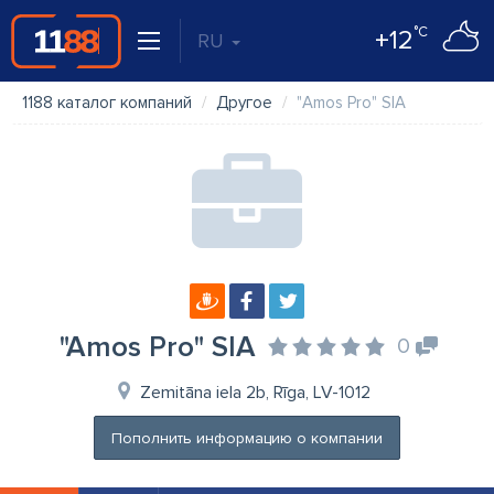
°C
+12
RU
1188 каталог компаний
Другое
"Amos Pro" SIA
"Amos Pro" SIA
0
Zemitāna iela 2b, Rīga, LV-1012
Пополнить информацию о компании