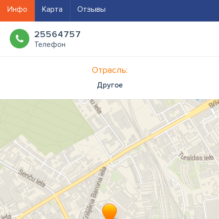
Инфо
Карта
Отзывы
25564757
Телефон
Отрасль:
Другое