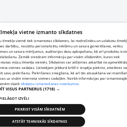
 tīmekļa vietne izmanto sīkdatnes
 tīmekļa vietnē tiek izmantotas sīkdatnes, lai nodrošinātu un uzlabotu tīmek
nes darbību., nosūtītu personalizētu reklāmu un satura ģenerēšanai, veiktu
āmas un satura mērījumus, auditorijas datu apkopošanu, kā arī produktu izst
zlabošanu. Zemāk sniedzam informāciju par visām sīkdatnēm, kuras tiek
ntotas mūsu tīmekļa vietnēs. Sīkdatnes var atšķirties atkarībā no apmeklētā
rneta vietnes sadaļas. Lietotājam jebkurā brīdī ir iespēja piekrist, atteikties va
īt savu piekrišanu. Piekrišanas sniegšana, kā arī tās atsaukšana vai mainīša
ecas uz visām interneta vietnes sadaļām. Vairāk informācijas par izmantotaj
atnēm skatīt
sīkdatņu izmantošanas noteikumos.
ĪT VISUS PARTNERUS
(1718) →
PIELĀGOT IZVĒLI
PIEKRIST VISĀM SĪKDATNĒM
ATSTĀT TEHNISKĀS SĪKDATNES