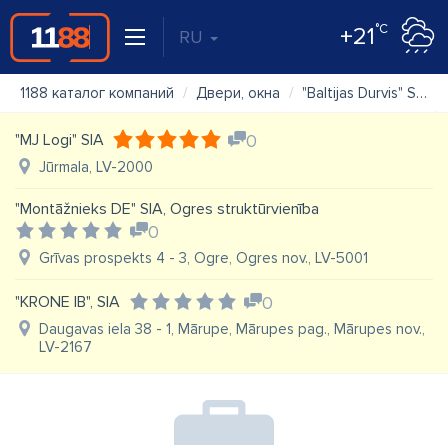
°C
+21
RU
1188 каталог компаний
Двери, окна
"Baltijas Durvis" SIA
"MJ Logi" SIA
0
Jūrmala, LV-2000
"Montāžnieks DE" SIA, Ogres struktūrvienība
0
Grīvas prospekts 4 - 3, Ogre, Ogres nov., LV-5001
"KRONE IB", SIA
0
Daugavas iela 38 - 1, Mārupe, Mārupes pag., Mārupes nov.,
LV-2167