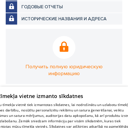
ГОДОВЫЕ ОТЧЕТЫ
ИСТОРИЧЕСКИЕ НАЗВАНИЯ И АДРЕСА
Получить полную юридическую
информацию
 tīmekļa vietne izmanto sīkdatnes
 tīmekļa vietnē tiek izmantotas sīkdatnes, lai nodrošinātu un uzlabotu tīmek
nes darbību., nosūtītu personalizētu reklāmu un satura ģenerēšanai, veiktu
āmas un satura mērījumus, auditorijas datu apkopošanu, kā arī produktu izst
zlabošanu. Zemāk sniedzam informāciju par visām sīkdatnēm, kuras tiek
ntotas mūsu tīmekļa vietnēs. Sīkdatnes var atšķirties atkarībā no apmeklētā