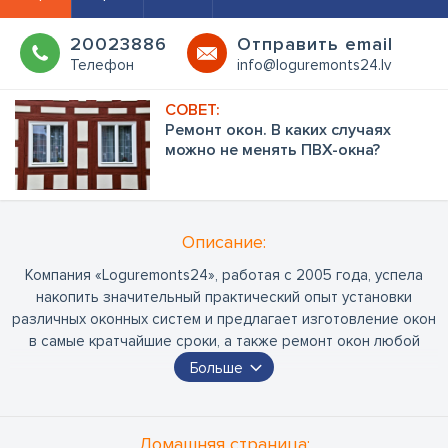
20023886
Oтправить email
Телефон
info@loguremonts24.lv
Ремонт окон. В каких случаях
можно не менять ПВХ-окна?
Oписание:
Компания «Loguremonts24», работая с 2005 года, успела
накопить значительный практический опыт установки
различных оконных систем и предлагает изготовление окон
в самые кратчайшие сроки, а также ремонт окон любой
сложности.
Больше
Специалисты нашей фирмы хорошо знакомы со всеми
конструкциями пластиковых окон, и для них не составит
Домашняя страница: