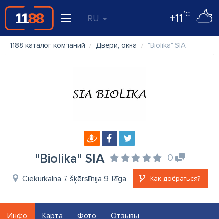
°C
+11
RU
1188 каталог компаний
Двери, окна
"Biolika" SIA
"Biolika" SIA
0
Čiekurkalna 7. šķērslīnija 9, Rīga
Как добраться?
Инфо
Карта
Фото
Отзывы