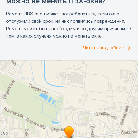
можно не менять ПВХ-окна?
пластмассовые окна
Ремонт ПВХ-окон может потребоваться, если окна
производство алюминиевых окон
отслужили свой срок, на них появились повреждения.
производство дверей
регипсовые проёмы
Ремонт может быть необходим и по другим причинам. О
том, в каких случаях можно не менять окна,...
ремонт деревянных окон
ремонт окон в Риге
Читать подробнее
ремонт окон окна
ремонт окон пвх
ремонт оконных дверей
ремонт пластиковых окон
ремонт подъемных окон
сервис окон
солнцезащитное стекло