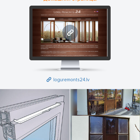
труда выяснить причину плохой работы вашего окна и
удалить любые неисправности в кратчайшие сроки.
Пластиковые окна гораздо герметичнее и прочнее
деревянных окон, но со временем даже они изнашиваются.
loguremonts24.lv
Если вы заметили, что окно уже не закрывается герметично,
создавая сквозняк, звукоизоляция становится слабее, пора
звать мастера! Возможно, причиной является
незначительное повреждение, и перерегулирование
обычной фурнитуры может решить проблему.
loguremonts24.lv
Наши специалисты диагностируют повреждение. Честное
отношение к клиенту является принципом нашего
предприятия, это могут подтвердить отзывы наших
клиентов, с которыми Вы можете ознакомиться в разделе
«отзывы». Всем выполненным работам выдается гарантия.
Из наиболее часто встречающихся проблем можно
выделить такие как: