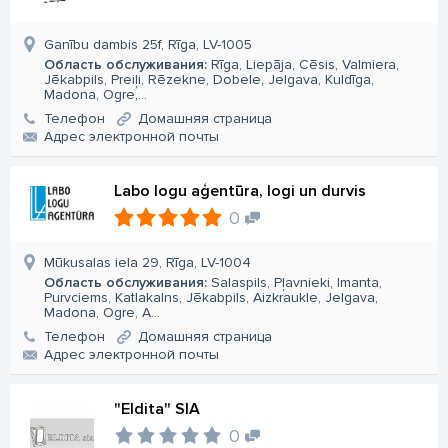
Ganību dambis 25f, Rīga, LV-1005
Область обслуживания:
Rīga, Liepāja, Cēsis, Valmiera,
Jēkabpils, Preiļi, Rēzekne, Dobele, Jelgava, Kuldīga,
Madona, Ogre,...
Телефон
Домашняя страница
Aдрес электронной почты
Labo logu aģentūra, logi un durvis
0
Mūkusalas iela 29, Rīga, LV-1004
Область обслуживания:
Salaspils, Pļavnieki, Imanta,
Purvciems, Katlakalns, Jēkabpils, Aizkraukle, Jelgava,
Madona, Ogre, A...
Телефон
Домашняя страница
Aдрес электронной почты
"Eldita" SIA
0