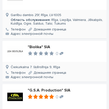
Ganību dambis 25f, Rīga, LV-1005
Область обслуживания:
Rīga, Liepāja, Valmiera, Jēkabpils,
Kuldīga, Ogre, Saldus, Talsi, Tukums
Телефон
Домашняя страница
Aдрес электронной почты
"Biolika" SIA
0
Čiekurkalna 7. šķērslīnija 9, Rīga
Телефон
Домашняя страница
Aдрес электронной почты
"G.S.A. Production" SIA
0