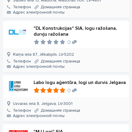
Saules iela 13, Madona, Madonas nov., LV-4801
Телефон
Домашняя страница
Aдрес электронной почты
"DL Konstrukcijas" SIA, logu ražošana,
durvju ražošana
0
Raiņa iela 87, Jēkabpils, LV-5202
Телефон
Домашняя страница
Aдрес электронной почты
Labo logu aģentūra, logi un durvis Jelgava
0
Uzvaras iela 8, Jelgava, LV-3001
Телефон
Домашняя страница
Aдрес электронной почты
"MJ Logi" SIA