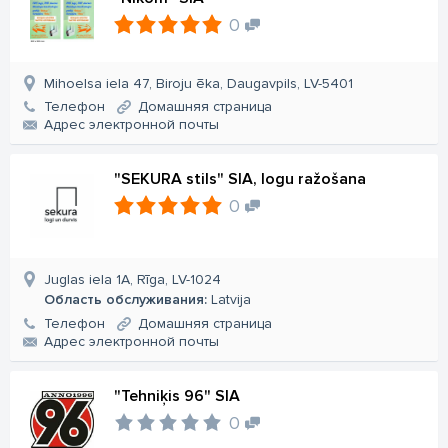
0
Mihoelsa iela 47, Biroju ēka, Daugavpils, LV-5401
Телефон
Домашняя страница
Aдрес электронной почты
"SEKURA stils" SIA, logu ražošana
0
Juglas iela 1A, Rīga, LV-1024
Область обслуживания:
Latvija
Телефон
Домашняя страница
Aдрес электронной почты
"Tehniķis 96" SIA
0