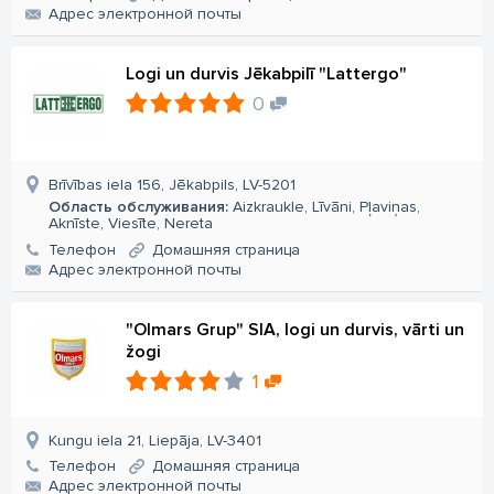
Aдрес электронной почты
Logi un durvis Jēkabpilī "Lattergo"
0
Brīvības iela 156, Jēkabpils, LV-5201
Область обслуживания:
Aizkraukle, Līvāni, Pļaviņas,
Aknīste, Viesīte, Nereta
Телефон
Домашняя страница
Aдрес электронной почты
"Olmars Grup" SIA, logi un durvis, vārti un
žogi
1
Kungu iela 21, Liepāja, LV-3401
Телефон
Домашняя страница
Aдрес электронной почты