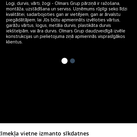
Logi, durvis, vārti, žogi - Olmars Grup pārziņā ir ražošana,
montāža, uzstādīšana un serviss. Uzņēmums rūpīgi seko līdzi
kvalitātei, sadarbojoties gan ar vietējiem, gan ar ārvalstu
piegādātājiem, lai Jūs būtu apmierināts izvēloties vārtus,
garāžu vārtus, logus, metāla durvis, plastikāta durvis
iekštelpām, vai āra durvis. Olmars Grup daudzveidīgā izvēle
konstrukcijas un pielietojuma ziņā apmierinās visprasīgākos
klientus.
 tīmekļa vietne izmanto sīkdatnes