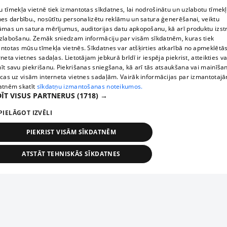
 tīmekļa vietnē tiek izmantotas sīkdatnes, lai nodrošinātu un uzlabotu tīmek
nes darbību., nosūtītu personalizētu reklāmu un satura ģenerēšanai, veiktu
āmas un satura mērījumus, auditorijas datu apkopošanu, kā arī produktu izst
zlabošanu. Zemāk sniedzam informāciju par visām sīkdatnēm, kuras tiek
ntotas mūsu tīmekļa vietnēs. Sīkdatnes var atšķirties atkarībā no apmeklētā
rneta vietnes sadaļas. Lietotājam jebkurā brīdī ir iespēja piekrist, atteikties va
īt savu piekrišanu. Piekrišanas sniegšana, kā arī tās atsaukšana vai mainīša
ecas uz visām interneta vietnes sadaļām. Vairāk informācijas par izmantotaj
atnēm skatīt
sīkdatņu izmantošanas noteikumos.
ĪT VISUS PARTNERUS
(1718) →
PIELĀGOT IZVĒLI
PIEKRIST VISĀM SĪKDATNĒM
ATSTĀT TEHNISKĀS SĪKDATNES
TEHNISKĀS/OBLIGĀTĀS
STATISTIKAS
MĒRĶĒŠANA
FUNKCIONĀLĀS
NEKLASIFICĒTĀS