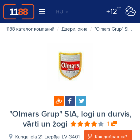
°C
+12
RU
1188 каталог компаний
Двери, окна
"Olmars Grup" SIA, logi un durvis, vārti un žogi
"Olmars Grup" SIA, logi un durvis,
vārti un žogi
1
Kungu iela 21, Liepāja, LV-3401
Как добраться?