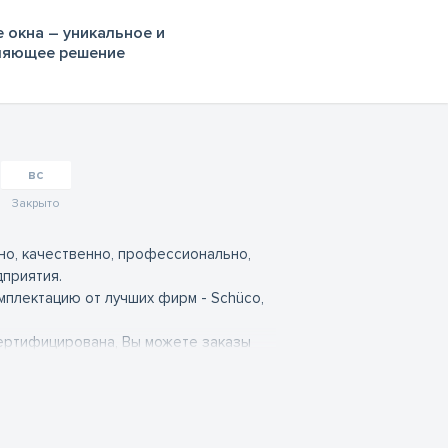
 окна – уникальное и
ляющее решение
вс
Закрыто
но, качественно, профессионально,
дприятия.
плектацию от лучших фирм - Schüco,
ертифицирована, Вы можете заказы
ет выполнен в кратчайшие сроки.
нтийное и послегарантийное
родукции. Наше предприятие постоянно