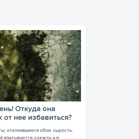
ень! Откуда она
к от нее избавиться?
ы, отклеившиеся обои, сырость,
ый впитывается одежду и в