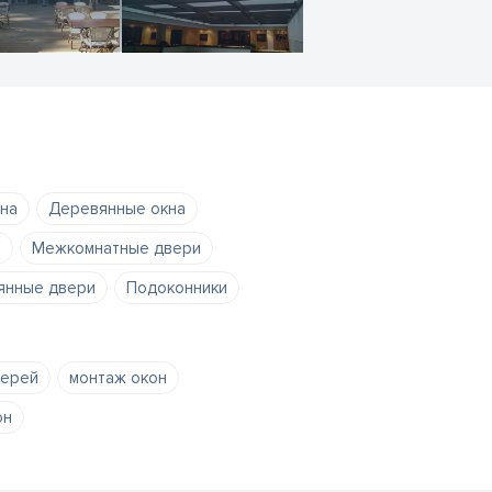
на
Деревянные окна
и
Межкомнатные двери
янные двери
Подоконники
верей
монтаж окон
он