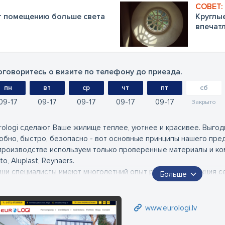
т помещению больше света
Круглые
впечат
говоритесь о визите по телефону до приезда.
пн
вт
ср
чт
пт
сб
09
17
09
17
09
17
09
17
09
17
Закрыто
rologi сделают Ваше жилище теплее, уютнее и красивее. Выгод
обно, быстро, безопасно - вот основные принципы нашего пре
производстве используем только проверенные материалы и ком
to, Aluplast, Reynaers.
ши специалисты имеют многолетний опыт работы. Продукция с
Больше
елать не выходя из дома.
скольку наше производство находится здесь, в Риге, заказ буд
 гарантируем качество нашей продукции и обеспечиваем гара
www.eurologi.lv
служивание на протяжении всего срока эксплуатации нашей п