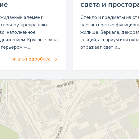
ие
света и простор
еожиданный элемент
Стекло и предметы из ст
нтерьеру, превращают
элегантностью функцион
во, наполненное
жилище. Зеркала, декорат
движением. Круглые окна
секций, аквариум или окн
терьером –...
отражает свет и...
Читать подробнее