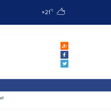
°C
+21
il