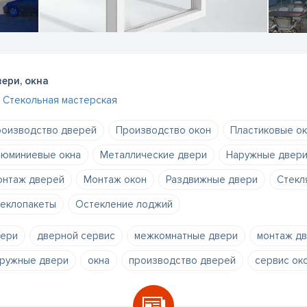
ери, окна
Стекольная мастерская
оизводство дверей
Производство окон
Пластиковые ок
юминиевые окна
Металлические двери
Наружные двер
нтаж дверей
Монтаж окон
Раздвижные двери
Стекл
еклопакеты
Остекление лоджий
ери
дверной сервис
межкомнатные двери
монтаж д
ружные двери
окна
производство дверей
сервис ок