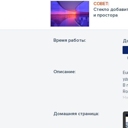
Стекло добави
и простора
Время работы:
До
Oписание:
Eu
уд
В 
Ro
На
сд
По
Домашняя страница:
Мы
об