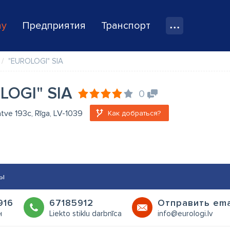
ay
Предприятия
Транспорт
"EUROLOGI" SIA
LOGI" SIA
0
atve 193c, Rīga, LV-1039
Как добраться?
ы
916
67185912
Oтправить ema
н
Liekto stiklu darbnīca
info@eurologi.lv