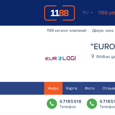
RU
1188 pl
1188 каталог компаний
Двери, окна
"EURO
Brīvības g
Инфо
Карта
Фото
Отзыв
67185918
67185
Телефон
Телефо