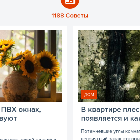
1188 Советы
ДОМ
 ПВХ окнах,
В квартире плес
твуют
появляется и ка
Потемневшие углы комнат
неприятный запах, котор
стен хоть какой-то миф о