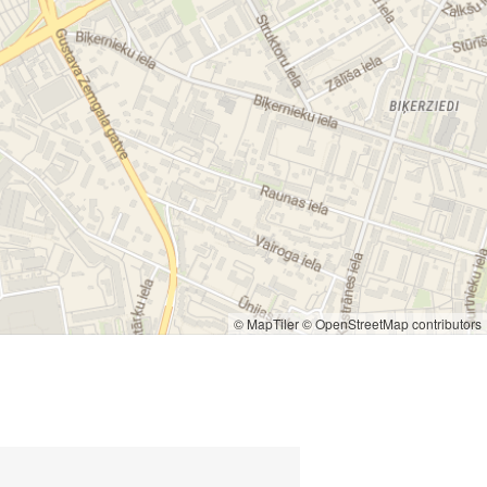
© MapTiler
© OpenStreetMap contributors