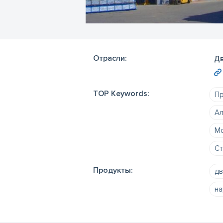
Отрасли:
Дв
TOP Keywords:
Пр
Ал
Мо
Ст
Продукты:
дв
на