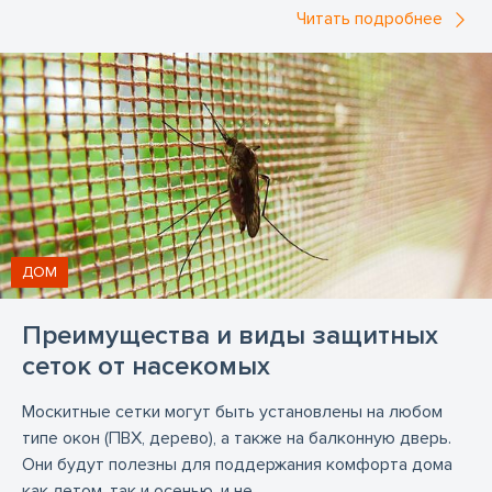
Читать подробнее
Установка дверей ПВХ
Установка деревянных дверей
Установка деревянных окон
Установка жалюзи
Установка окон ПВХ
Установка пластиковых окон
Установку алюминиевых дверей
Установку гаражных ворот
Установку металлических дверей
ДОМ
Установку пластиковых дверей
Преимущества и виды защитных
Установку стеклянных конструкций
Цесис
сеток от насекомых
Юрмала
внутренняя дверь
входная дверь
Москитные сетки могут быть установлены на любом
двери
двери в Валмиере
двери в Екабпилсе
типе окон (ПВХ, дерево), а также на балконную дверь.
двери в Елгаве
двери в Кулдиге
двери в Огре
Они будут полезны для поддержания комфорта дома
как летом, так и осенью, и не...