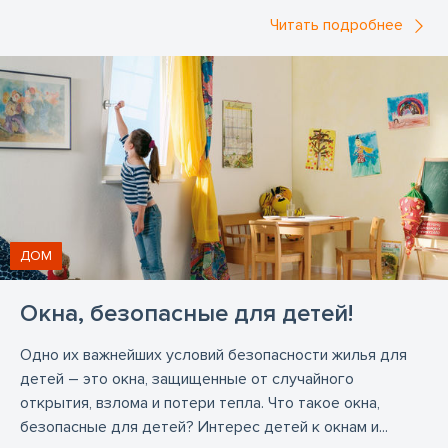
Читать подробнее
Рулонные жалюзи
Салдус
Сетка от мух
Стеклопакеты
Талси
Термография
Торговля алюминиевыми дверями
Торговля алюминиевыми окнами
Торговля деревянными дверьми
Торговля деревянными окнами
Торговля жалюзи
Торговля окнами ПВХ
ДОМ
Торговля пластиковыми окнами
Окна, безопасные для детей!
Торговля сетками от мух
Одно их важнейших условий безопасности жилья для
Торговля сетками против насекомых
детей – это окна, защищенные от случайного
Торговля стеклоконструкциями
Тукумс
открытия, взлома и потери тепла. Что такое окна,
безопасные для детей? Интерес детей к окнам и...
Установка алюминиевых окон