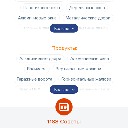
Пластиковые окна
Деревянные окна
Алюминиевые окна
Металлические двери
Наружные двери
Межкомнатные двери
Больше
Монтаж дверей
Монтаж окон
Продукты:
Раздвижные двери
Стеклянные двери
Алюминиевые двери
Алюминиевые окна
Подоконники
Стеклопакеты
Валмиера
Вертикальные жалюзи
Остекление лоджий
Гаражные ворота
Горизонтальные жалюзи
Двери ПВХ
Дверь
Деревянные двери
Больше
Деревянные окна
Добеле
Екабпилс
Елгава
Жалюзи
Замена стеклопакетов
Защитные жалюзи
1188 Советы