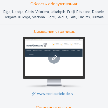
Валмиере, Екабпилсе, Прейли, Резекне, Добеле, Елгаве,
Область обслуживания:
Кулдиге, Мадоне, Огре, Салдусе, Талси, Тукумсе, Юрмале.
Rīga, Liepāja, Cēsis, Valmiera, Jēkabpils, Preiļi, Rēzekne, Dobele,
Jelgava, Kuldīga, Madona, Ogre, Saldus, Talsi, Tukums, Jūrmala
Домашняя страница:
www.montaznieksde.lv
www.montaznieksde.lv
Социальные сети: