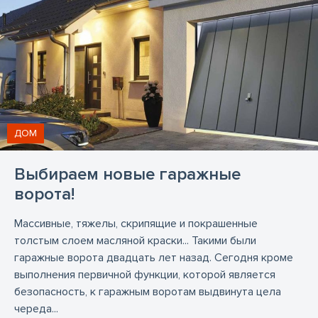
Проектирование пластиковых окон
Проектирование стеклянных конструкций
Производство алюминиевых дверей
Производство алюминиевых окон
Производство дверей ПВХ
ДОМ
Производство деревянных дверей
Производство деревянных окон
Выбираем новые гаражные
Производство металлических дверей
ворота!
Производство окон ПВХ
Массивные, тяжелы, скрипящие и покрашенные
Производство пластиковых дверей
толстым слоем масляной краски... Такими были
гаражные ворота двадцать лет назад. Сегодня кроме
Производство пластиковых окон
выполнения первичной функции, которой является
Производство стеклянных конструкций
безопасность, к гаражным воротам выдвинута цела
череда...
Противонасекомые сетки
Резекне
Рига