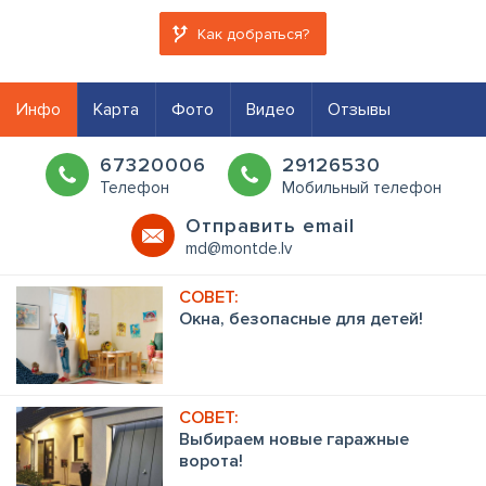
Как добраться?
Инфо
Карта
Фото
Видео
Отзывы
67320006
29126530
Телефон
Мобильный телефон
Oтправить email
md@montde.lv
Окна, безопасные для детей!
Выбираем новые гаражные
ворота!