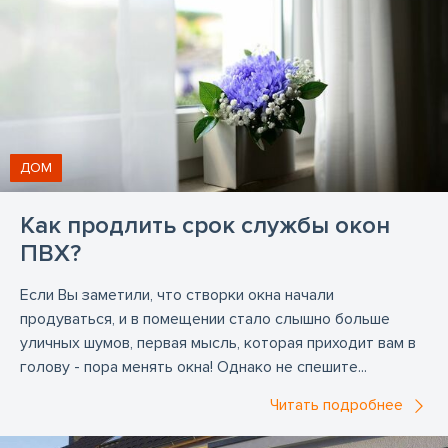
Продажа гаражных ворот
Продажа дверей ПВХ
Продажа металлических дверей
Продажа пластиковых дверей
Продажа пластиковых окон
ДОМ
Проектирование алюминиевых дверей
Проектирование алюминиевых окон
Как продлить срок службы окон
Проектирование дверей ПВХ
ПВХ?
Проектирование деревянных дверей
Если Вы заметили, что створки окна начали
Проектирование деревянных окон
продуваться, и в помещении стало слышно больше
уличных шумов, первая мысль, которая приходит вам в
Проектирование металлических дверей
голову - пора менять окна! Однако не спешите...
Проектирование окон ПВХ
Читать подробнее
Проектирование пластиковых дверей