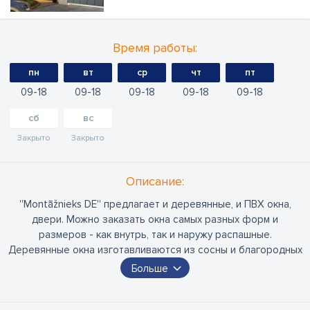
Время работы:
пн
вт
ср
чт
пт
09
18
09
18
09
18
09
18
09
18
сб
вс
Закрыто
Закрыто
Oписание:
''Montāžnieks DE'' предлагает и деревянные, и ПВХ окна,
двери. Можно заказать окна самых разных форм и
размеров - как внутрь, так и наружу распашные.
Деревянные окна изготавливаются из сосны и благородных
деревьев.
Больше
Услуги ''Montāžnieks DE'' оказывает по всей Латвии. Есть
структурные подразделения в Риге, Лиепае, Цесисе,