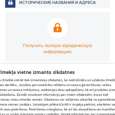
ИСТОРИЧЕСКИЕ НАЗВАНИЯ И АДРЕСА
Получить полную юридическую
информацию
 tīmekļa vietne izmanto sīkdatnes
 tīmekļa vietnē tiek izmantotas sīkdatnes, lai nodrošinātu un uzlabotu tīmek
nes darbību., nosūtītu personalizētu reklāmu un satura ģenerēšanai, veiktu
āmas un satura mērījumus, auditorijas datu apkopošanu, kā arī produktu izst
zlabošanu. Zemāk sniedzam informāciju par visām sīkdatnēm, kuras tiek
ntotas mūsu tīmekļa vietnēs. Sīkdatnes var atšķirties atkarībā no apmeklētā
rneta vietnes sadaļas. Lietotājam jebkurā brīdī ir iespēja piekrist, atteikties va
īt savu piekrišanu. Piekrišanas sniegšana, kā arī tās atsaukšana vai mainīša
ecas uz visām interneta vietnes sadaļām. Vairāk informācijas par izmantotaj