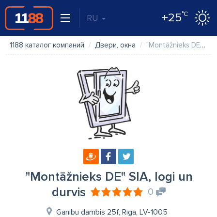
°C
+25
RU
1188 каталог компаний
Двери, окна
"Montāžnieks DE" SIA, logi un durvis
"Montāžnieks DE" SIA, logi un
durvis
0
Ganību dambis 25f, Rīga, LV-1005