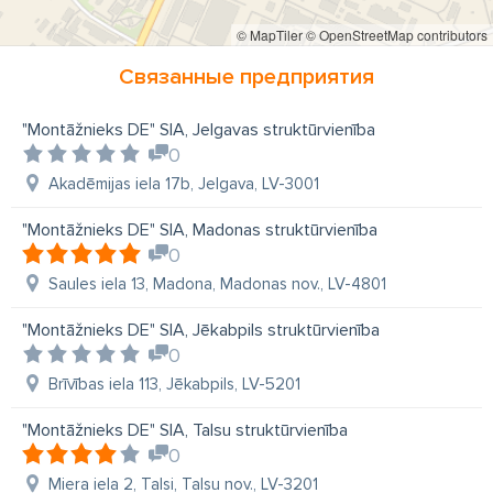
© MapTiler
© OpenStreetMap contributors
Связанные предприятия
"Montāžnieks DE" SIA, Jelgavas struktūrvienība
0
Akadēmijas iela 17b, Jelgava, LV-3001
"Montāžnieks DE" SIA, Madonas struktūrvienība
0
Saules iela 13, Madona, Madonas nov., LV-4801
"Montāžnieks DE" SIA, Jēkabpils struktūrvienība
0
Brīvības iela 113, Jēkabpils, LV-5201
"Montāžnieks DE" SIA, Talsu struktūrvienība
0
Miera iela 2, Talsi, Talsu nov., LV-3201