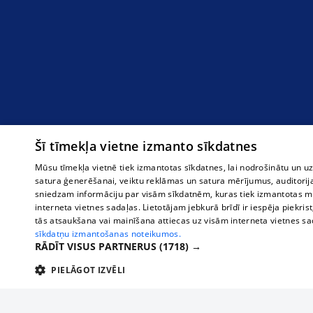
Šī tīmekļa vietne izmanto sīkdatnes
Mūsu tīmekļa vietnē tiek izmantotas sīkdatnes, lai nodrošinātu un u
satura ģenerēšanai, veiktu reklāmas un satura mērījumus, auditorij
sniedzam informāciju par visām sīkdatnēm, kuras tiek izmantotas mū
interneta vietnes sadaļas. Lietotājam jebkurā brīdī ir iespēja piekrist
tās atsaukšana vai mainīšana attiecas uz visām interneta vietnes s
sīkdatņu izmantošanas noteikumos.
RĀDĪT VISUS PARTNERUS
(1718) →
PIELĀGOT IZVĒLI
TEHNISKĀS/OBLIGĀTĀS
STATISTIKAS
M