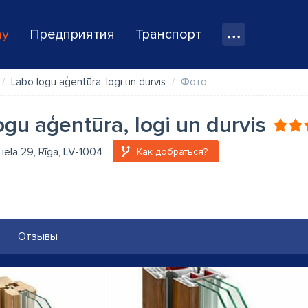
ay
Предприятия
Транспорт
Labo logu aģentūra, logi un durvis
Фото
ogu aģentūra, logi un durvis
iela 29, Rīga, LV-1004
Как добраться?
Отзывы