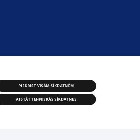
PIEKRIST VISĀM SĪKDATNĒM
ATSTĀT TEHNISKĀS SĪKDATNES