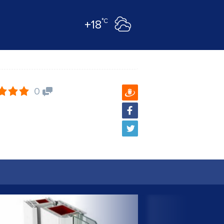
°C
+18
0