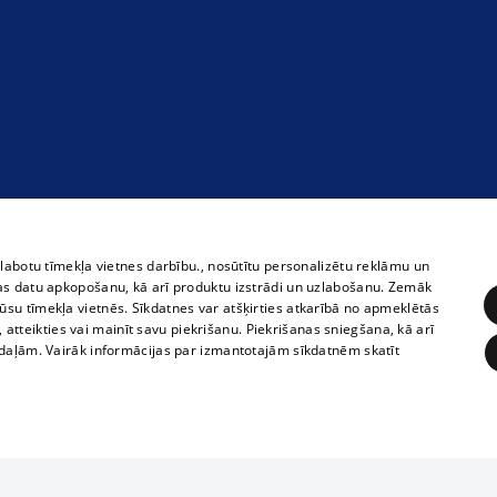
zlabotu tīmekļa vietnes darbību., nosūtītu personalizētu reklāmu un
as datu apkopošanu, kā arī produktu izstrādi un uzlabošanu. Zemāk
su tīmekļa vietnēs. Sīkdatnes var atšķirties atkarībā no apmeklētās
, atteikties vai mainīt savu piekrišanu. Piekrišanas sniegšana, kā arī
adaļām. Vairāk informācijas par izmantotajām sīkdatnēm skatīt
ĒRĶĒŠANA
FUNKCIONĀLĀS
NEKLASIFICĒTĀS