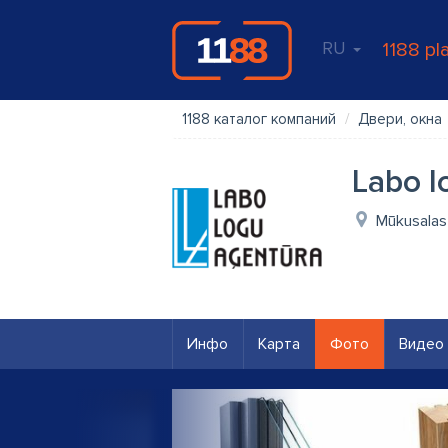
RU
1188 pl
1188 каталог компаний
Двери, окна
Labo l
Mūkusalas 
Инфо
Карта
Фото
Видео