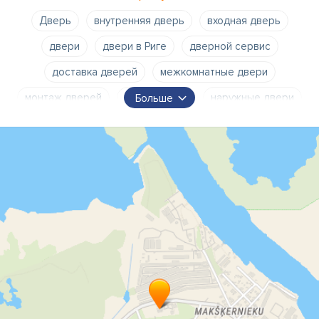
Дверь
внутренняя дверь
входная дверь
двери
двери в Риге
дверной сервис
доставка дверей
межкомнатные двери
монтаж дверей
монтаж окон
наружные двери
Больше
окна
оконный сервис
производство дверей
сервис окон
торговля дверьми
установка дверей