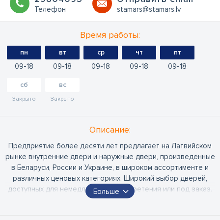
Телефон
stamars@stamars.lv
Время работы:
пн
вт
ср
чт
пт
09
18
09
18
09
18
09
18
09
18
сб
вс
Закрыто
Закрыто
Oписание:
Предприятие более десяти лет предлагает на Латвийском
рынке внутренние двери и наружные двери, произведенные
в Беларуси, России и Украине, в широком ассортименте и
различных ценовых категориях. Широкий выбор дверей,
доступных для немедленного приобретения или под заказ.
Больше
Салон продает внутренние двери, входные двери, вторые
входные двери. На складе имеется более 50 комбинаций