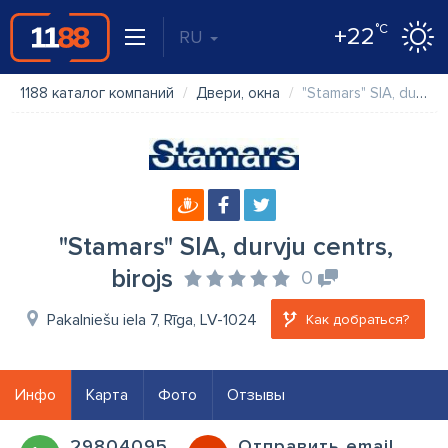
°C
+22
RU
1188 каталог компаний
Двери, окна
"Stamars" SIA, durvju centrs, birojs
"Stamars" SIA, durvju centrs,
birojs
0
Pakalniešu iela 7, Rīga, LV-1024
Как добраться?
Инфо
Карта
Фото
Отзывы
29804095
Oтправить email