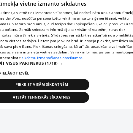
 tīmekļa vietne izmanto sīkdatnes
 tīmekļa vietnē tiek izmantotas sīkdatnes, lai nodrošinātu un uzlabotu tīmek
nes darbību., nosūtītu personalizētu reklāmu un satura ģenerēšanai, veiktu
āmas un satura mērījumus, auditorijas datu apkopošanu, kā arī produktu izst
zlabošanu. Zemāk sniedzam informāciju par visām sīkdatnēm, kuras tiek
ntotas mūsu tīmekļa vietnēs. Sīkdatnes var atšķirties atkarībā no apmeklētā
rneta vietnes sadaļas. Lietotājam jebkurā brīdī ir iespēja piekrist, atteikties va
īt savu piekrišanu. Piekrišanas sniegšana, kā arī tās atsaukšana vai mainīša
ecas uz visām interneta vietnes sadaļām. Vairāk informācijas par izmantotaj
atnēm skatīt
sīkdatņu izmantošanas noteikumos.
ĪT VISUS PARTNERUS
(1718) →
PIELĀGOT IZVĒLI
PIEKRIST VISĀM SĪKDATNĒM
ATSTĀT TEHNISKĀS SĪKDATNES
TEHNISKĀS/OBLIGĀTĀS
STATISTIKAS
MĒRĶĒŠANA
FUNKCIONĀLĀS
NEKLASIFICĒTĀS