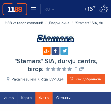
°C
+16
RU
1188 каталог компаний
Двери, окна
"Stamars" SIA, durvju centrs, birojs
"Stamars" SIA, durvju centrs,
birojs
0
Pakalniešu iela 7, Rīga, LV-1024
Как добраться?
Инфо
Карта
Фото
Отзывы