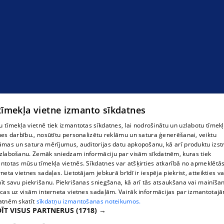
 tīmekļa vietne izmanto sīkdatnes
 tīmekļa vietnē tiek izmantotas sīkdatnes, lai nodrošinātu un uzlabotu tīmek
nes darbību., nosūtītu personalizētu reklāmu un satura ģenerēšanai, veiktu
āmas un satura mērījumus, auditorijas datu apkopošanu, kā arī produktu izst
zlabošanu. Zemāk sniedzam informāciju par visām sīkdatnēm, kuras tiek
ntotas mūsu tīmekļa vietnēs. Sīkdatnes var atšķirties atkarībā no apmeklētā
rneta vietnes sadaļas. Lietotājam jebkurā brīdī ir iespēja piekrist, atteikties va
īt savu piekrišanu. Piekrišanas sniegšana, kā arī tās atsaukšana vai mainīša
ecas uz visām interneta vietnes sadaļām. Vairāk informācijas par izmantotaj
atnēm skatīt
sīkdatņu izmantošanas noteikumos.
ĪT VISUS PARTNERUS
(1718) →