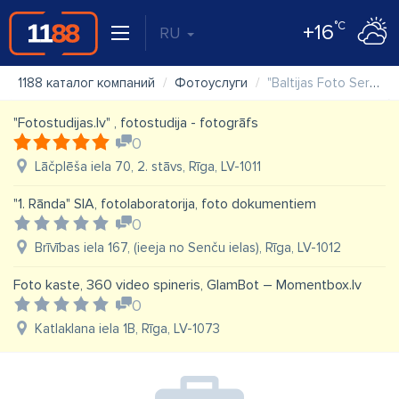
°C
+16
RU
1188 каталог компаний
Фотоуслуги
"Baltijas Foto Serviss" SIA
"Fotostudijas.lv" , fotostudija - fotogrāfs
0
Lāčplēša iela 70, 2. stāvs, Rīga, LV-1011
"1. Rānda" SIA, fotolaboratorija, foto dokumentiem
0
Brīvības iela 167, (ieeja no Senču ielas), Rīga, LV-1012
Foto kaste, 360 video spineris, GlamBot – Momentbox.lv
0
Katlaklana iela 1B, Rīga, LV-1073