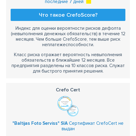
последние 7 дней
Что такое CrefoScore?
Индекс для оценки вероятности рисков дефолта
(невыполнения денежных обязательств) в течение 12
месяцев. Чем больше CrefoScore, тем выше риск
неплатежеспособности.
Класс риска отражает вероятность невыполнения
обязательств в ближайшие 12 месяцев. Все
предприятия разделены на 10 классов риска. Служат
для быстрого принятия решения.
Crefo Cert
"Baltijas Foto Serviss" SIA
Сертификат CrefoCert не
выдан