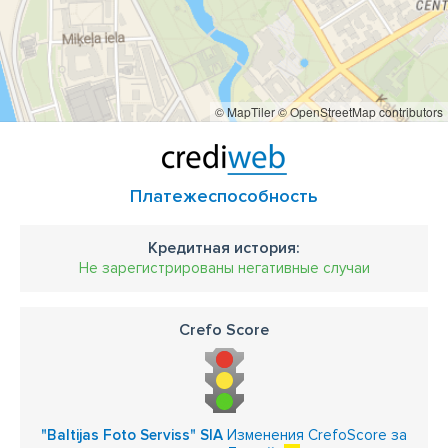
© MapTiler
© OpenStreetMap contributors
Платежеспособность
Кредитная история:
Не зарегистрированы негативные случаи
Crefo Score
"Baltijas Foto Serviss" SIA
Изменения CrefoScore за