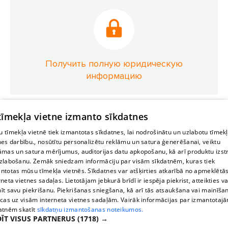
Получить полную юридическую
информацию
 tīmekļa vietne izmanto sīkdatnes
 tīmekļa vietnē tiek izmantotas sīkdatnes, lai nodrošinātu un uzlabotu tīmek
nes darbību., nosūtītu personalizētu reklāmu un satura ģenerēšanai, veiktu
āmas un satura mērījumus, auditorijas datu apkopošanu, kā arī produktu izst
zlabošanu. Zemāk sniedzam informāciju par visām sīkdatnēm, kuras tiek
ntotas mūsu tīmekļa vietnēs. Sīkdatnes var atšķirties atkarībā no apmeklētā
rneta vietnes sadaļas. Lietotājam jebkurā brīdī ir iespēja piekrist, atteikties va
īt savu piekrišanu. Piekrišanas sniegšana, kā arī tās atsaukšana vai mainīša
ecas uz visām interneta vietnes sadaļām. Vairāk informācijas par izmantotaj
atnēm skatīt
sīkdatņu izmantošanas noteikumos.
ĪT VISUS PARTNERUS
(1718) →