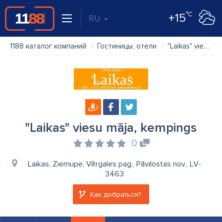
°C
+15
RU
1188 каталог компаний
Гостиницы, отели
"Laikas" viesu māja, kempings
"Laikas" viesu māja, kempings
0
Laikas, Ziemupe, Vērgales pag., Pāvilostas nov., LV-
3463
Как добраться?