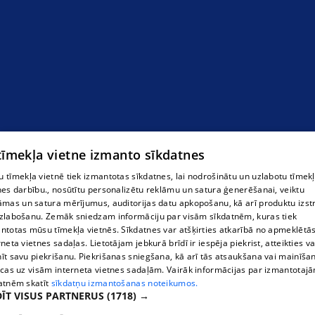
 tīmekļa vietne izmanto sīkdatnes
 tīmekļa vietnē tiek izmantotas sīkdatnes, lai nodrošinātu un uzlabotu tīmek
nes darbību., nosūtītu personalizētu reklāmu un satura ģenerēšanai, veiktu
āmas un satura mērījumus, auditorijas datu apkopošanu, kā arī produktu izst
zlabošanu. Zemāk sniedzam informāciju par visām sīkdatnēm, kuras tiek
ntotas mūsu tīmekļa vietnēs. Sīkdatnes var atšķirties atkarībā no apmeklētā
rneta vietnes sadaļas. Lietotājam jebkurā brīdī ir iespēja piekrist, atteikties va
īt savu piekrišanu. Piekrišanas sniegšana, kā arī tās atsaukšana vai mainīša
ecas uz visām interneta vietnes sadaļām. Vairāk informācijas par izmantotaj
atnēm skatīt
sīkdatņu izmantošanas noteikumos.
ĪT VISUS PARTNERUS
(1718) →