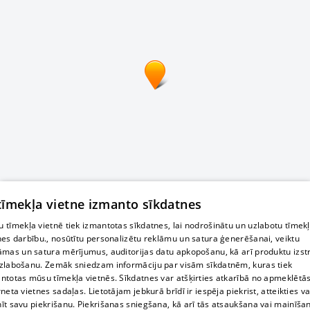
 tīmekļa vietne izmanto sīkdatnes
 tīmekļa vietnē tiek izmantotas sīkdatnes, lai nodrošinātu un uzlabotu tīmek
nes darbību., nosūtītu personalizētu reklāmu un satura ģenerēšanai, veiktu
āmas un satura mērījumus, auditorijas datu apkopošanu, kā arī produktu izst
zlabošanu. Zemāk sniedzam informāciju par visām sīkdatnēm, kuras tiek
ntotas mūsu tīmekļa vietnēs. Sīkdatnes var atšķirties atkarībā no apmeklētā
rneta vietnes sadaļas. Lietotājam jebkurā brīdī ir iespēja piekrist, atteikties va
īt savu piekrišanu. Piekrišanas sniegšana, kā arī tās atsaukšana vai mainīša