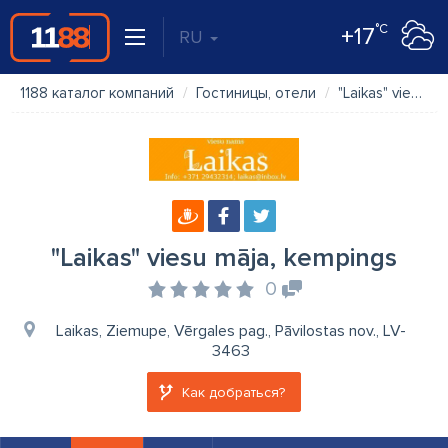
°C
+17
RU
1188 каталог компаний
Гостиницы, отели
"Laikas" viesu māja, kempings
"Laikas" viesu māja, kempings
0
Laikas, Ziemupe, Vērgales pag., Pāvilostas nov., LV-
3463
Как добраться?