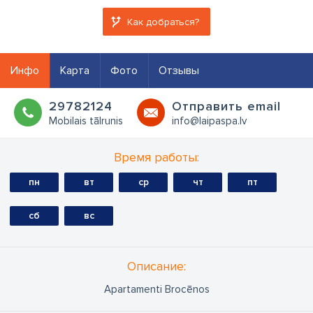
Как добраться?
Инфо
Карта
Фото
Отзывы
29782124
Oтправить email
Mobilais tālrunis
info@laipaspa.lv
Время работы:
пн
вт
ср
чт
пт
сб
вс
Oписание:
Apartamenti Brocēnos