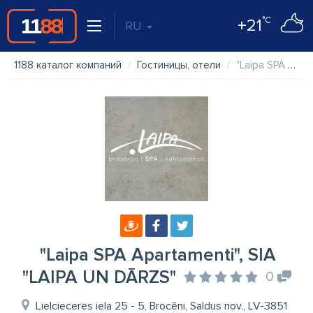
°C
+21
RU
1188 каталог компаний
Гостиницы, отели
"Laipa SPA Apartamenti", SIA "LAIPA UN DĀRZS"
"Laipa SPA Apartamenti", SIA
"LAIPA UN DĀRZS"
0
Lielcieceres iela 25 - 5, Brocēni, Saldus nov., LV-3851