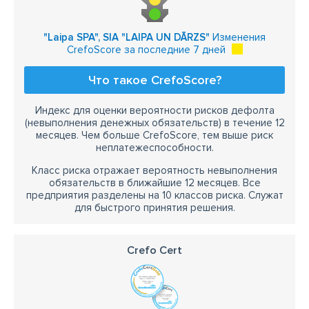
"Laipa SPA", SIA "LAIPA UN DĀRZS"
Изменения
CrefoScore за последние 7 дней
Что такое CrefoScore?
Индекс для оценки вероятности рисков дефолта
(невыполнения денежных обязательств) в течение 12
месяцев. Чем больше CrefoScore, тем выше риск
неплатежеспособности.
Класс риска отражает вероятность невыполнения
обязательств в ближайшие 12 месяцев. Все
предприятия разделены на 10 классов риска. Служат
для быстрого принятия решения.
Crefo Cert