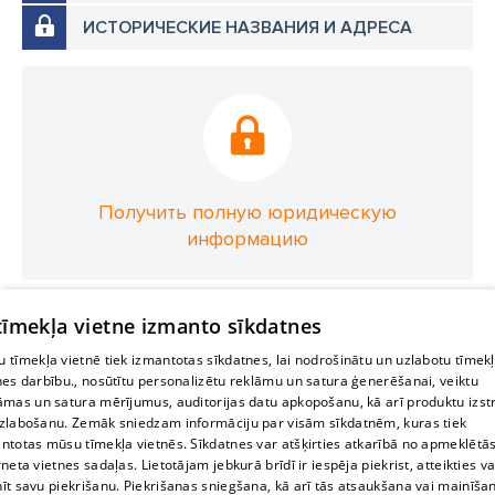
ИСТОРИЧЕСКИЕ НАЗВАНИЯ И АДРЕСА
Получить полную юридическую
информацию
 tīmekļa vietne izmanto sīkdatnes
 tīmekļa vietnē tiek izmantotas sīkdatnes, lai nodrošinātu un uzlabotu tīmek
nes darbību., nosūtītu personalizētu reklāmu un satura ģenerēšanai, veiktu
āmas un satura mērījumus, auditorijas datu apkopošanu, kā arī produktu izst
zlabošanu. Zemāk sniedzam informāciju par visām sīkdatnēm, kuras tiek
ntotas mūsu tīmekļa vietnēs. Sīkdatnes var atšķirties atkarībā no apmeklētā
rneta vietnes sadaļas. Lietotājam jebkurā brīdī ir iespēja piekrist, atteikties va
īt savu piekrišanu. Piekrišanas sniegšana, kā arī tās atsaukšana vai mainīša