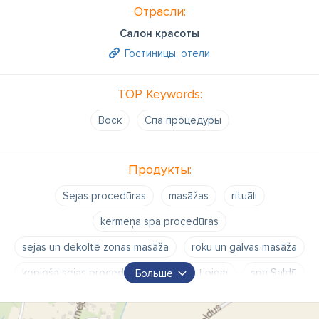
Отрасли:
Салон красоты
Гостиницы, отели
TOP Keywords:
Воск
Cпа процедуры
Продукты:
Sejas procedūras
masāžas
rituāli
ķermeņa spa procedūras
sejas un dekoltē zonas masāža
roku un galvas masāža
kopjoša sejas procedūra visiem ādas tipiem
spa Saldū
Больше
Saldus
muguras masāžas
klasiskā masāža