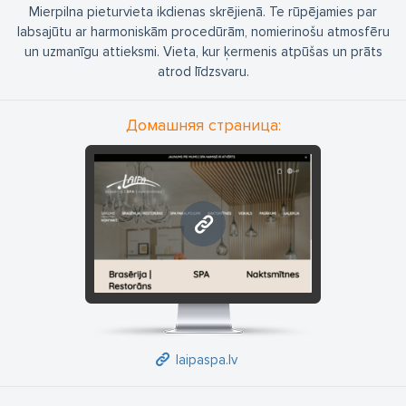
Mierpilna pieturvieta ikdienas skrējienā. Te rūpējamies par
labsajūtu ar harmoniskām procedūrām, nomierinošu atmosfēru
un uzmanīgu attieksmi. Vieta, kur ķermenis atpūšas un prāts
atrod līdzsvaru.
Домашняя страница:
laipaspa.lv
laipaspa.lv