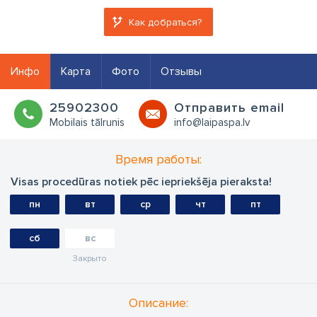
Как добраться?
Инфо
Карта
Фото
Отзывы
25902300
Oтправить email
Mobilais tālrunis
info@laipaspa.lv
Время работы:
Visas procedūras notiek pēc iepriekšēja pieraksta!
пн
вт
ср
чт
пт
сб
вс
Закрыто
Oписание: