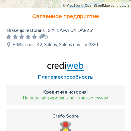
© MapTiler
© OpenStreetMap contributors
Связанное предприятие
"Brasērija restorāns", SIA "LAIPA UN DĀRZS"
0
Brīvības iela 42, Saldus, Saldus nov., LV-3851
Платежеспособность
Кредитная история:
Не зарегистрированы негативные случаи
Crefo Score