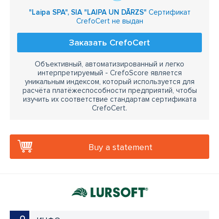
"Laipa SPA", SIA "LAIPA UN DĀRZS"
Сертификат
CrefoCert не выдан
Заказать CrefoCert
Объективный, автоматизированный и легко
интерпретируемый - CrefoScore является
уникальным индексом, который используется для
расчёта платёжеспособности предприятий, чтобы
изучить их соответствие стандартам сертификата
CrefoCert.
Buy a statement