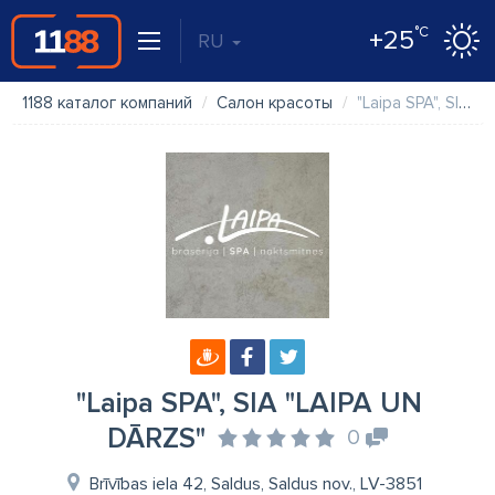
°C
+25
RU
1188 каталог компаний
Салон красоты
"Laipa SPA", SIA "LAIPA UN DĀRZS"
"Laipa SPA", SIA "LAIPA UN
DĀRZS"
0
Brīvības iela 42, Saldus, Saldus nov., LV-3851