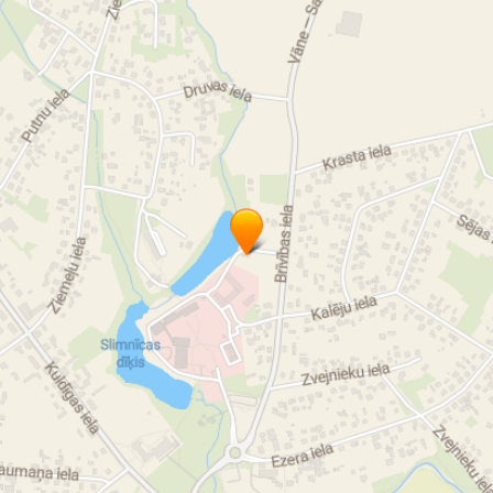
relaksējošā masāža visam ķermenim
aromamasāža
aromātiskā masāža
limfodrenāža
Indiešu masāža Champi
karsto akmeņu masāža
banku masāža
medus masāža
Taizemes pēdu masāža
procedūras ar tvaika pirti un ietīšanu
Sejas procedūras Saldū
vaksācija
rituālu procedūras
spa procedūras