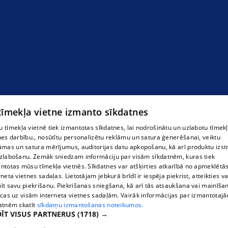
семейная гостиница апартаментного типа
 tīmekļa vietne izmanto sīkdatnes
 tīmekļa vietnē tiek izmantotas sīkdatnes, lai nodrošinātu un uzlabotu tīmek
nes darbību., nosūtītu personalizētu reklāmu un satura ģenerēšanai, veiktu
āmas un satura mērījumus, auditorijas datu apkopošanu, kā arī produktu izst
zlabošanu. Zemāk sniedzam informāciju par visām sīkdatnēm, kuras tiek
ntotas mūsu tīmekļa vietnēs. Sīkdatnes var atšķirties atkarībā no apmeklētā
rneta vietnes sadaļas. Lietotājam jebkurā brīdī ir iespēja piekrist, atteikties va
īt savu piekrišanu. Piekrišanas sniegšana, kā arī tās atsaukšana vai mainīša
ecas uz visām interneta vietnes sadaļām. Vairāk informācijas par izmantotaj
atnēm skatīt
sīkdatņu izmantošanas noteikumos.
ĪT VISUS PARTNERUS
(1718) →