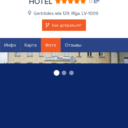
HOTEL
0
Ģertrūdes iela 129, Rīga, LV-1009
Как добраться?
Инфо
Карта
Фото
Отзывы