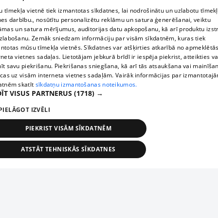
 tīmekļa vietnē tiek izmantotas sīkdatnes, lai nodrošinātu un uzlabotu tīmek
nes darbību., nosūtītu personalizētu reklāmu un satura ģenerēšanai, veiktu
āmas un satura mērījumus, auditorijas datu apkopošanu, kā arī produktu izst
zlabošanu. Zemāk sniedzam informāciju par visām sīkdatnēm, kuras tiek
ntotas mūsu tīmekļa vietnēs. Sīkdatnes var atšķirties atkarībā no apmeklētā
rneta vietnes sadaļas. Lietotājam jebkurā brīdī ir iespēja piekrist, atteikties va
īt savu piekrišanu. Piekrišanas sniegšana, kā arī tās atsaukšana vai mainīša
ecas uz visām interneta vietnes sadaļām. Vairāk informācijas par izmantotaj
atnēm skatīt
sīkdatņu izmantošanas noteikumos.
ĪT VISUS PARTNERUS
(1718) →
PIELĀGOT IZVĒLI
PIEKRIST VISĀM SĪKDATNĒM
ATSTĀT TEHNISKĀS SĪKDATNES
TEHNISKĀS/OBLIGĀTĀS
STATISTIKAS
MĒRĶĒŠANA
FUNKCIONĀLĀS
NEKLASIFICĒTĀS