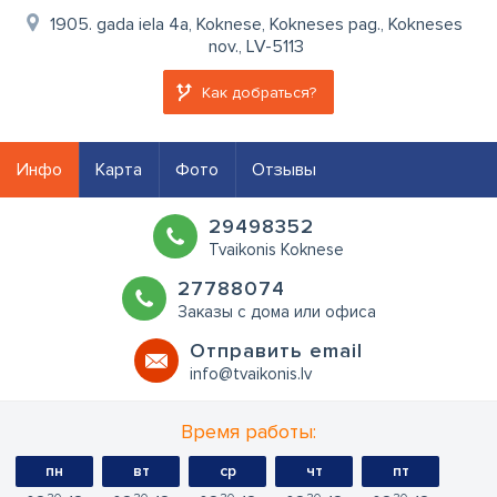
1905. gada iela 4a, Koknese, Kokneses pag., Kokneses
nov., LV-5113
Как добраться?
Инфо
Карта
Фото
Отзывы
29498352
Tvaikonis Koknese
27788074
Заказы с дома или офиса
Oтправить email
info@tvaikonis.lv
Время работы:
пн
вт
ср
чт
пт