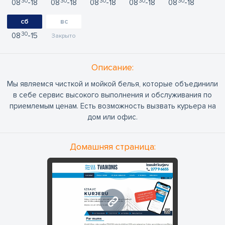
30
30
30
30
30
08
18
08
18
08
18
08
18
08
18
сб
вс
30
08
15
Закрыто
Oписание:
Мы являемся чисткой и мойкой белья, которые объединили
в себе сервис высокого выполнения и обслуживания по
приемлемым ценам. Есть возможность вызвать курьера на
дом или офис.
Домашняя страница:
www.tvaikonis.lv