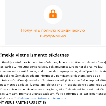
Получить полную юридическую
информацию
 tīmekļa vietne izmanto sīkdatnes
 tīmekļa vietnē tiek izmantotas sīkdatnes, lai nodrošinātu un uzlabotu tīmek
nes darbību., nosūtītu personalizētu reklāmu un satura ģenerēšanai, veiktu
āmas un satura mērījumus, auditorijas datu apkopošanu, kā arī produktu izst
zlabošanu. Zemāk sniedzam informāciju par visām sīkdatnēm, kuras tiek
ntotas mūsu tīmekļa vietnēs. Sīkdatnes var atšķirties atkarībā no apmeklētā
rneta vietnes sadaļas. Lietotājam jebkurā brīdī ir iespēja piekrist, atteikties va
īt savu piekrišanu. Piekrišanas sniegšana, kā arī tās atsaukšana vai mainīša
ecas uz visām interneta vietnes sadaļām. Vairāk informācijas par izmantotaj
atnēm skatīt
sīkdatņu izmantošanas noteikumos.
ĪT VISUS PARTNERUS
(1718) →