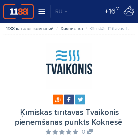
°C
+16
RU
1188 каталог компаний
Химчистка
Ķīmiskās tīrītavas Tvaikonis pieņemšanas punkts Koknesē
Ķīmiskās tīrītavas Tvaikonis
pieņemšanas punkts Koknesē
0