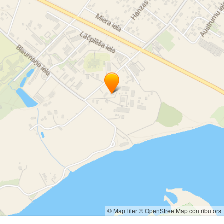
прачечная
химчистка
© MapTiler
© OpenStreetMap contributors