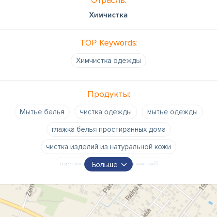
Отрасль:
Химчистка
TOP Keywords:
Химчистка одежды
Продукты:
Мытье белья
чистка одежды
мытье одежды
глажка белья простиранных дома
чистка изделий из натуральной кожи
чистка хозяйственных вещей
Больше
чистка вертикальных жалюзи
чистка авто кресел
чистка детских колясок
цилиндры и шляпы
чистка верхних матрасов
чистка сумок и чемоданов