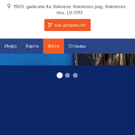
1905. gada iela 4a, Koknese, Kokneses pag., Kokneses
nov., LV-5113
Как добраться?
Инфо
Карта
Фото
Отзывы
химчистка