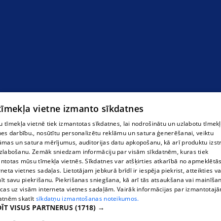
 tīmekļa vietne izmanto sīkdatnes
 tīmekļa vietnē tiek izmantotas sīkdatnes, lai nodrošinātu un uzlabotu tīmek
nes darbību., nosūtītu personalizētu reklāmu un satura ģenerēšanai, veiktu
āmas un satura mērījumus, auditorijas datu apkopošanu, kā arī produktu izst
zlabošanu. Zemāk sniedzam informāciju par visām sīkdatnēm, kuras tiek
ntotas mūsu tīmekļa vietnēs. Sīkdatnes var atšķirties atkarībā no apmeklētā
rneta vietnes sadaļas. Lietotājam jebkurā brīdī ir iespēja piekrist, atteikties va
īt savu piekrišanu. Piekrišanas sniegšana, kā arī tās atsaukšana vai mainīša
ecas uz visām interneta vietnes sadaļām. Vairāk informācijas par izmantotaj
atnēm skatīt
sīkdatņu izmantošanas noteikumos.
ĪT VISUS PARTNERUS
(1718) →