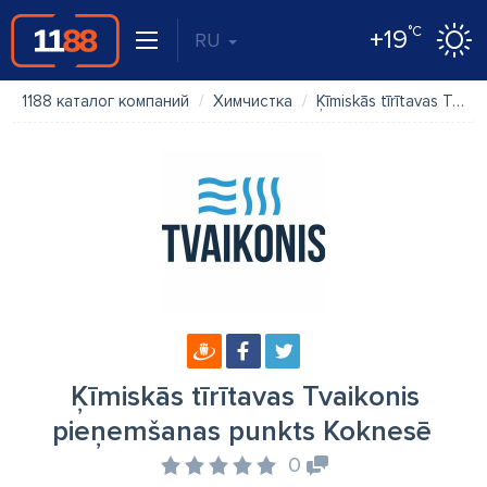
°C
+19
RU
1188 каталог компаний
Химчистка
Ķīmiskās tīrītavas Tvaikonis pieņemšanas punkts Koknesē
Ķīmiskās tīrītavas Tvaikonis
pieņemšanas punkts Koknesē
0