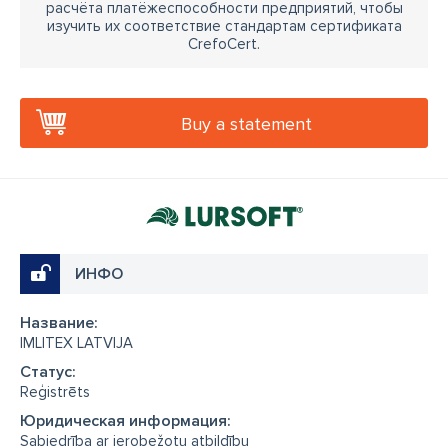
расчёта платёжеспособности предприятий, чтобы
изучить их соответствие стандартам сертификата
CrefoCert.
Buy a statement
ИНФО
Название:
IMLITEX LATVIJA
Cтатус:
Reģistrēts
Юридическая информация:
Sabiedrība ar ierobežotu atbildību