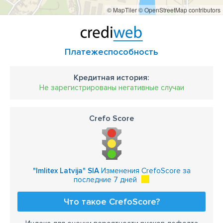
© MapTiler
© OpenStreetMap contributors
Платежеспособность
Кредитная история:
Не зарегистрированы негативные случаи
Crefo Score
"Imlitex Latvija" SIA
Изменения CrefoScore за
последние 7 дней
Что такое CrefoScore?