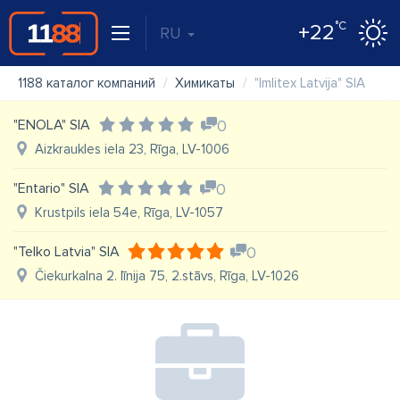
°C
+22
RU
1188 каталог компаний
Химикаты
"Imlitex Latvija" SIA
"ENOLA" SIA
0
Aizkraukles iela 23, Rīga, LV-1006
"Entario" SIA
0
Krustpils iela 54e, Rīga, LV-1057
"Telko Latvia" SIA
0
Čiekurkalna 2. līnija 75, 2.stāvs, Rīga, LV-1026