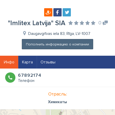
"Imlitex Latvija" SIA
0
Daugavgrīvas iela 83, Rīga, LV-1007
Пополнить информацию о компании
Инфо
Карта
Отзывы
67892174
Телефон
Отрасль:
Химикаты