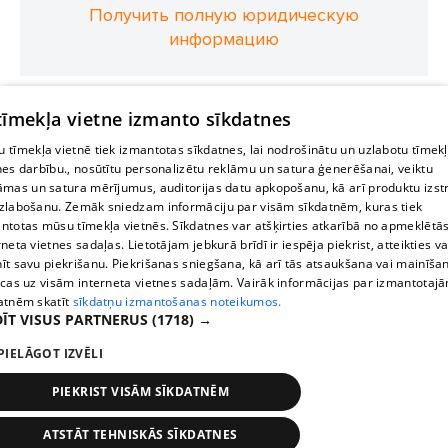
Получить полную юридическую
информацию
 tīmekļa vietne izmanto sīkdatnes
 tīmekļa vietnē tiek izmantotas sīkdatnes, lai nodrošinātu un uzlabotu tīmek
nes darbību., nosūtītu personalizētu reklāmu un satura ģenerēšanai, veiktu
āmas un satura mērījumus, auditorijas datu apkopošanu, kā arī produktu izst
zlabošanu. Zemāk sniedzam informāciju par visām sīkdatnēm, kuras tiek
ntotas mūsu tīmekļa vietnēs. Sīkdatnes var atšķirties atkarībā no apmeklētā
rneta vietnes sadaļas. Lietotājam jebkurā brīdī ir iespēja piekrist, atteikties va
īt savu piekrišanu. Piekrišanas sniegšana, kā arī tās atsaukšana vai mainīša
ecas uz visām interneta vietnes sadaļām. Vairāk informācijas par izmantotaj
atnēm skatīt
sīkdatņu izmantošanas noteikumos.
ĪT VISUS PARTNERUS
(1718) →
PIELĀGOT IZVĒLI
PIEKRIST VISĀM SĪKDATNĒM
ATSTĀT TEHNISKĀS SĪKDATNES