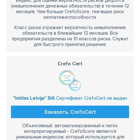
Индекс для оценки вероятности рисков дефолта
(невыполнения денежных обязательств) в течение 12
месяцев. Чем больше CrefoScore, тем выше риск
неплатежеспособности.
Класс риска отражает вероятность невыполнения
обязательств в ближайшие 12 месяцев. Все
предприятия разделены на 10 классов риска. Служат
для быстрого принятия решения.
Crefo Cert
"Imlitex Latvija" SIA
Сертификат CrefoCert не выдан
Заказать CrefoCert
Объективный, автоматизированный и легко
интерпретируемый - CrefoScore является
уникальным индексом, который используется для