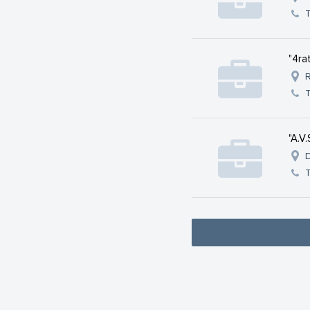
"4rat
R
"A.V.
D