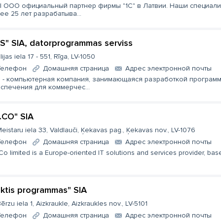
I ООО официальный партнер фирмы "1С" в Латвии. Наши специали
ее 25 лет разрабатыва...
S" SIA, datorprogrammas serviss
lijas iela 17 - 551, Rīga, LV-1050
Телефон
Домашняя страница
Aдрес электронной почты
 - компьютерная компания, занимающаяся разработкой програм
спечения для коммерчес...
T.CO" SIA
eistaru iela 33, Valdlauči, Ķekavas pag., Ķekavas nov., LV-1076
Телефон
Домашняя страница
Aдрес электронной почты
Co limited is a Europe-oriented IT solutions and services provider, based
lktis programmas" SIA
ērzu iela 1, Aizkraukle, Aizkraukles nov., LV-5101
Телефон
Домашняя страница
Aдрес электронной почты