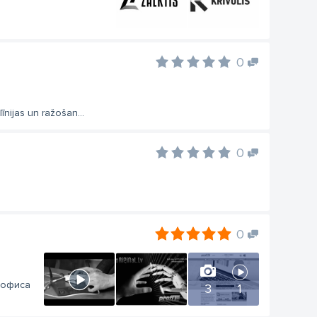
0
nijas un ražošan...
0
0
 офиса
3
1