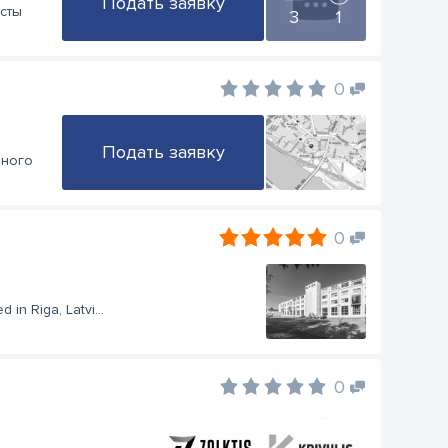
Подать заявку
сты
3
1
0
Подать заявку
много
0
 in Riga, Latvi...
0