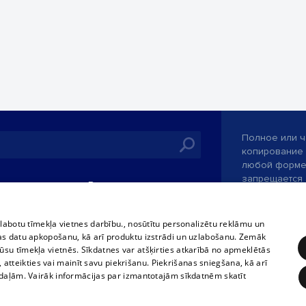
Полное или ч
копирование 
любой форме 
запрещается 
иятия
В кинотеатрах
информации. 
rains,
TВ-программа
опубликованн
tional schedules
только с согл
Условия договора
zlabotu tīmekļa vietnes darbību., nosūtītu personalizētu reklāmu un
ets
as datu apkopošanu, kā arī produktu izstrādi un uzlabošanu. Zemāk
360 Ziņas kontakti
su tīmekļa vietnēs. Sīkdatnes var atšķirties atkarībā no apmeklētās
ckets
, atteikties vai mainīt savu piekrišanu. Piekrišanas sniegšana, kā arī
Служба помощ
adaļām. Vairāk informācijas par izmantotajām sīkdatnēm skatīt
Разработано