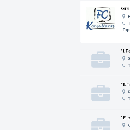
Grā
R
Тор
"1. P
S
"10m
R
"19 
O