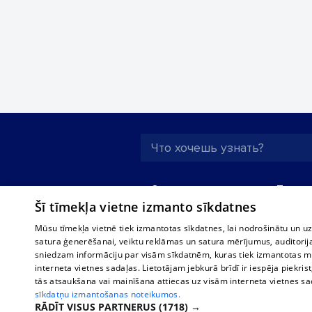
О нас
Предпр
Šī tīmekļa vietne izmanto sīkdatnes
Реклама
Buses, t
interna
Для бизнеса
Mūsu tīmekļa vietnē tiek izmantotas sīkdatnes, lai nodrošinātu un u
Bus tick
satura ģenerēšanai, veiktu reklāmas un satura mērījumus, auditorij
Тарифы
sniedzam informāciju par visām sīkdatnēm, kuras tiek izmantotas mū
Train ti
Политика
interneta vietnes sadaļas. Lietotājam jebkurā brīdī ir iespēja piekrist
конфиденциальности
tās atsaukšana vai mainīšana attiecas uz visām interneta vietnes s
sīkdatņu izmantošanas noteikumos.
Настройки cookie
RĀDĪT VISUS PARTNERUS
(1718) →