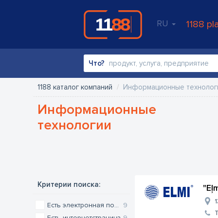
RU
1188 pl
Что?
1188 каталог компаний
Информационные технолог
Информационные
технологии
Критерии поиска:
"Eļ
1
Есть электронная почта
9
Есть интернетстраница
9