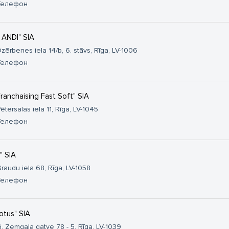
Телефон
- ANDI" SIA
zērbenes iela 14/b, 6. stāvs, Rīga, LV-1006
Телефон
Franchaising Fast Soft" SIA
ētersalas iela 11, Rīga, LV-1045
Телефон
" SIA
raudu iela 68, Rīga, LV-1058
Телефон
otus" SIA
. Zemgala gatve 78 - 5, Rīga, LV-1039