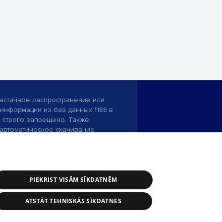
астичное распространение или
информации из баз данных 1188 в
строго запрещено. Также
автоматическое скачивание
Перепубликация любого материала,
ого на сайте 1188 , возможна
асия редакции сайта 1188.
PIEKRIST VISĀM SĪKDATNĒM
и портала: э-почта -
info@1188.lv
ATSTĀT TEHNISKĀS SĪKDATNES
SIA Helio Media
2004-2026