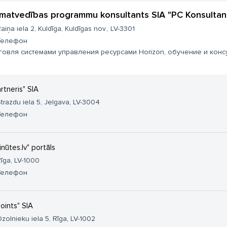
matvedības programmu konsultants SIA "PC Konsultan
aiņa iela 2, Kuldīga, Kuldīgas nov., LV-3301
Телефон
говля системами управления ресурсами Horizon, обучение и консу
artneris" SIA
trazdu iela 5, Jelgava, LV-3004
Телефон
inūtes.lv" portāls
īga, LV-1000
Телефон
points" SIA
zolnieku iela 5, Rīga, LV-1002