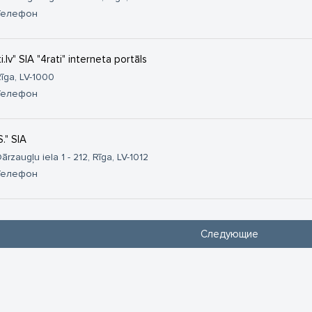
Телефон
i.lv" SIA "4rati" interneta portāls
īga, LV-1000
Телефон
S." SIA
ārzaugļu iela 1 - 212, Rīga, LV-1012
Телефон
Следующие