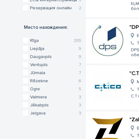
EĻM
Резервация онлайн
2
бол
"DP
Место нахождения:
E
Rīga
355
Liepāja
9
DPS
обе
Daugavpils
9
Ventspils
7
"C.
Jūrmala
7
Rēzekne
6
M
Ogre
5
C.T.
Valmiera
3
Jēkabpils
3
Jelgava
3
"Za
B