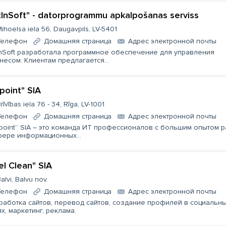
tInSoft" - datorprogrammu apkalpošanas serviss
ihoelsa iela 56, Daugavpils, LV-5401
Телефон
Домашняя страница
Aдрес электронной почты
InSoft разработала программное обеспечение для управления
несом. Клиентам предлагается...
point" SIA
rīvības iela 76 - 34, Rīga, LV-1001
Телефон
Домашняя страница
Aдрес электронной почты
point” SIA – это команда ИТ профессионалов с большим опытом 
фере информационных...
el Clean" SIA
alvi, Balvu nov.
Телефон
Домашняя страница
Aдрес электронной почты
работка сайтов, перевод сайтов, создание профилей в социальн
ях, маркетинг, реклама.