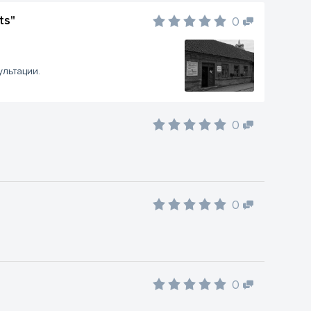
ts"
0
льтации.
0
0
0