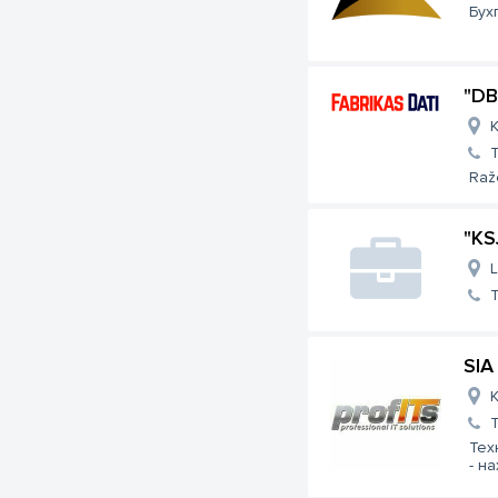
Бухг
"DB
K
Ražo
"KS
L
SIA
K
Тех
- на