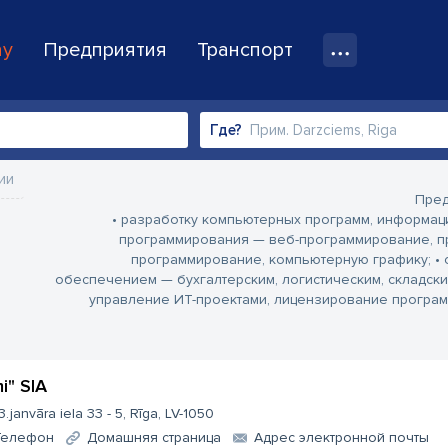
ay
Предприятия
Транспорт
Где?
ии
Пред
• разработку компьютерных программ, информаци
программирования — веб-программирование, п
программирование, компьютерную графику;
• 
обеспечением — бухгалтерским, логистическим, складски
управление ИТ-проектами, лицензирование програ
mi" SIA
3.janvāra iela 33 - 5, Rīga, LV-1050
Телефон
Домашняя страница
Aдрес электронной почты