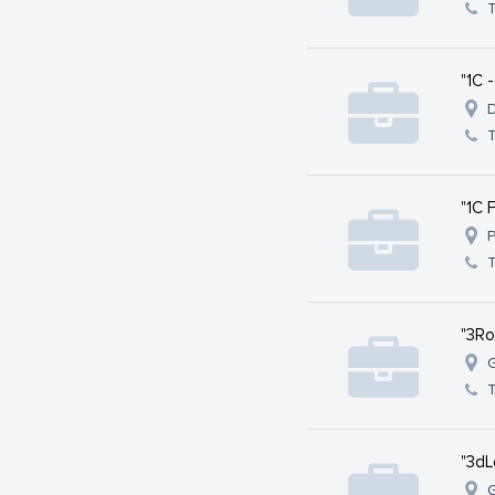
"1C 
D
"1C 
P
"3Ro
G
"3dL
G