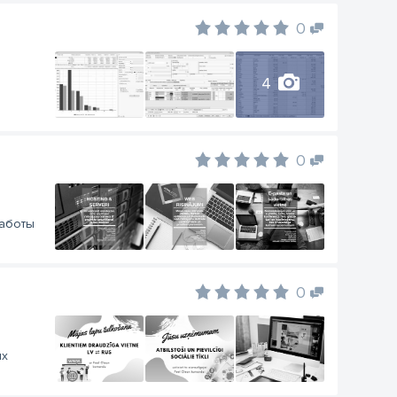
0
4
0
работы
0
ых