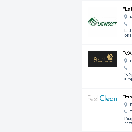
"La
M
Lat
биз
"eX
B
“eX
в с
"Fe
B
Раз
сет