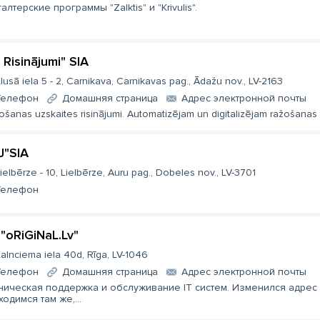
алтерские программы "Zalktis" и "Krivulis".
 Risinājumi" SIA
lusā iela 5 - 2, Carnikava, Carnikavas pag., Ādažu nov., LV-2163
Телефон
Домашняя страница
Aдрес электронной почты
šanas uzskaites risinājumi. Automatizējam un digitalizējam ražošanas lī
J"SIA
ielbērze - 10, Lielbērze, Auru pag., Dobeles nov., LV-3701
Телефон
 "oRiGiNaL.Lv"
alnciema iela 40d, Rīga, LV-1046
Телефон
Домашняя страница
Aдрес электронной почты
ническая поддержка и обслуживание IT систем. Изменился адрес
ходимся там же,...