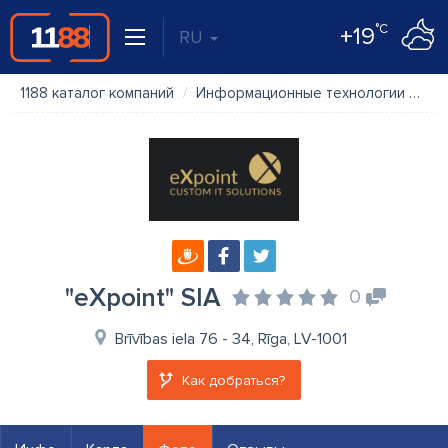
°C
+19
RU
1188 каталог компаний
Информационные технологии
"eX
"eXpoint" SIA
0
Brīvības iela 76 - 34, Rīga, LV-1001
Как добраться?