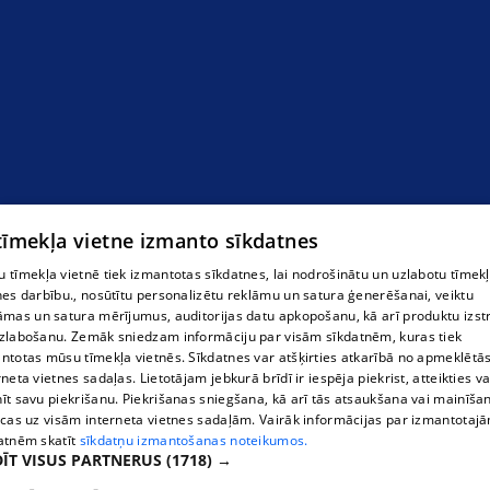
 tīmekļa vietne izmanto sīkdatnes
 tīmekļa vietnē tiek izmantotas sīkdatnes, lai nodrošinātu un uzlabotu tīmek
nes darbību., nosūtītu personalizētu reklāmu un satura ģenerēšanai, veiktu
āmas un satura mērījumus, auditorijas datu apkopošanu, kā arī produktu izst
zlabošanu. Zemāk sniedzam informāciju par visām sīkdatnēm, kuras tiek
ntotas mūsu tīmekļa vietnēs. Sīkdatnes var atšķirties atkarībā no apmeklētā
rneta vietnes sadaļas. Lietotājam jebkurā brīdī ir iespēja piekrist, atteikties va
īt savu piekrišanu. Piekrišanas sniegšana, kā arī tās atsaukšana vai mainīša
ecas uz visām interneta vietnes sadaļām. Vairāk informācijas par izmantotaj
atnēm skatīt
sīkdatņu izmantošanas noteikumos.
ĪT VISUS PARTNERUS
(1718) →