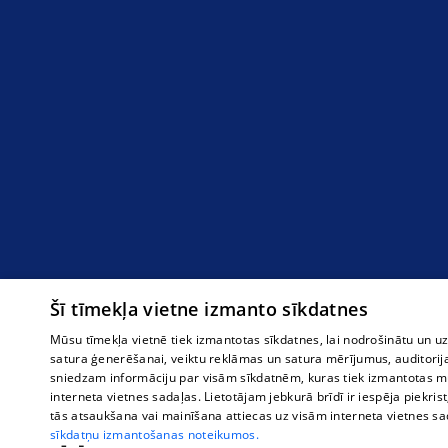
Šī tīmekļa vietne izmanto sīkdatnes
Mūsu tīmekļa vietnē tiek izmantotas sīkdatnes, lai nodrošinātu un u
satura ģenerēšanai, veiktu reklāmas un satura mērījumus, auditorij
sniedzam informāciju par visām sīkdatnēm, kuras tiek izmantotas mū
interneta vietnes sadaļas. Lietotājam jebkurā brīdī ir iespēja piekrist
tās atsaukšana vai mainīšana attiecas uz visām interneta vietnes s
sīkdatņu izmantošanas noteikumos.