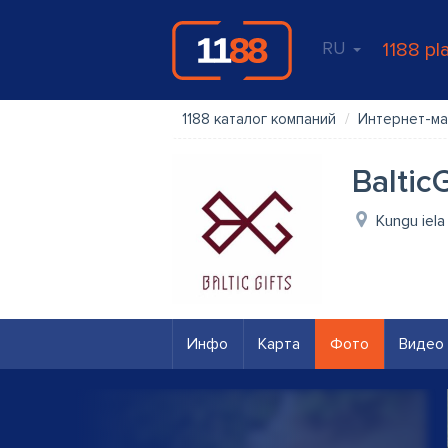
RU
1188 pl
1188 каталог компаний
Интернет-ма
Baltic
Kungu iela
Инфо
Карта
Фото
Видео