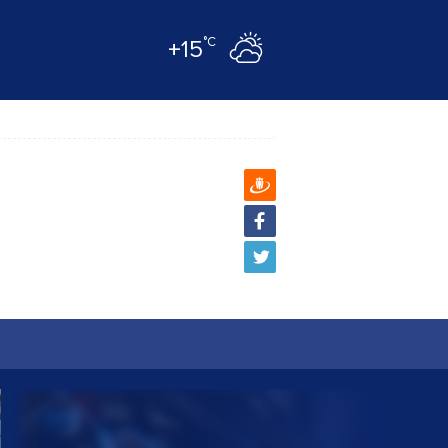
°C
+15