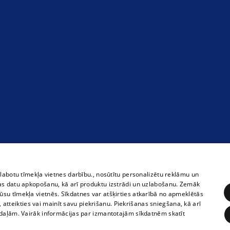
zlabotu tīmekļa vietnes darbību., nosūtītu personalizētu reklāmu un
as datu apkopošanu, kā arī produktu izstrādi un uzlabošanu. Zemāk
su tīmekļa vietnēs. Sīkdatnes var atšķirties atkarībā no apmeklētās
, atteikties vai mainīt savu piekrišanu. Piekrišanas sniegšana, kā arī
adaļām. Vairāk informācijas par izmantotajām sīkdatnēm skatīt