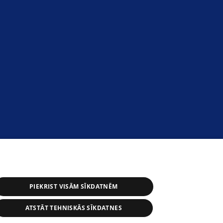
PIEKRIST VISĀM SĪKDATNĒM
ATSTĀT TEHNISKĀS SĪKDATNES