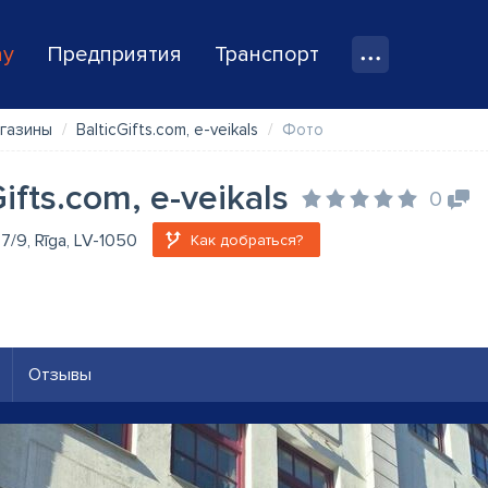
ay
Предприятия
Транспорт
газины
BalticGifts.com, e-veikals
Фото
Gifts.com, e-veikals
0
 7/9, Rīga, LV-1050
Как добраться?
Отзывы