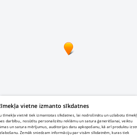
 tīmekļa vietne izmanto sīkdatnes
 tīmekļa vietnē tiek izmantotas sīkdatnes, lai nodrošinātu un uzlabotu tīmek
nes darbību., nosūtītu personalizētu reklāmu un satura ģenerēšanai, veiktu
āmas un satura mērījumus, auditorijas datu apkopošanu, kā arī produktu izst
zlabošanu. Zemāk sniedzam informāciju par visām sīkdatnēm, kuras tiek