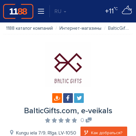
°C
+11
RU
1188 каталог компаний
Интернет-магазины
BalticGifts.com, e-veikals
BalticGifts.com, e-veikals
0
Kungu iela 7/9, Rīga, LV-1050
Как добраться?