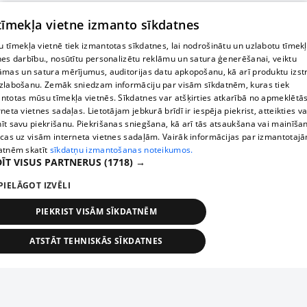
 tīmekļa vietne izmanto sīkdatnes
 tīmekļa vietnē tiek izmantotas sīkdatnes, lai nodrošinātu un uzlabotu tīmek
nes darbību., nosūtītu personalizētu reklāmu un satura ģenerēšanai, veiktu
āmas un satura mērījumus, auditorijas datu apkopošanu, kā arī produktu izst
zlabošanu. Zemāk sniedzam informāciju par visām sīkdatnēm, kuras tiek
ntotas mūsu tīmekļa vietnēs. Sīkdatnes var atšķirties atkarībā no apmeklētā
rneta vietnes sadaļas. Lietotājam jebkurā brīdī ir iespēja piekrist, atteikties va
īt savu piekrišanu. Piekrišanas sniegšana, kā arī tās atsaukšana vai mainīša
ecas uz visām interneta vietnes sadaļām. Vairāk informācijas par izmantotaj
atnēm skatīt
sīkdatņu izmantošanas noteikumos.
ĪT VISUS PARTNERUS
(1718) →
PIELĀGOT IZVĒLI
PIEKRIST VISĀM SĪKDATNĒM
ATSTĀT TEHNISKĀS SĪKDATNES
TEHNISKĀS/OBLIGĀTĀS
STATISTIKAS
MĒRĶĒŠANA
FUNKCIONĀLĀS
NEKLASIFICĒTĀS