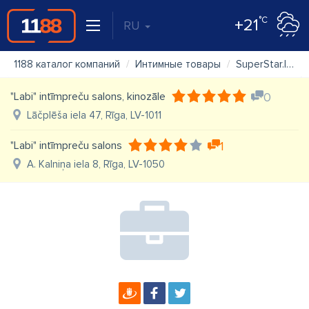
°C
+21
RU
1188 каталог компаний
Интимные товары
SuperStar.lv, Intīmpreces, Erotiskā apakšveļa, SexShop
"Labi" intīmpreču salons, kinozāle
0
Lāčplēša iela 47, Rīga, LV-1011
"Labi" intīmpreču salons
1
A. Kalniņa iela 8, Rīga, LV-1050