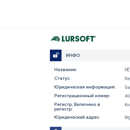
ИНФО
Название:
PĒ
Cтатус:
Re
Юридическая информация:
Sa
Регистрационный номер:
40
Регистр, Включено в
Ko
регистр:
Юридический адрес:
Rī