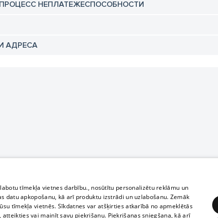
 ПРОЦЕСС НЕПЛАТЕЖЕСПОСОБНОСТИ
И АДРЕСА
zlabotu tīmekļa vietnes darbību., nosūtītu personalizētu reklāmu un
as datu apkopošanu, kā arī produktu izstrādi un uzlabošanu. Zemāk
su tīmekļa vietnēs. Sīkdatnes var atšķirties atkarībā no apmeklētās
, atteikties vai mainīt savu piekrišanu. Piekrišanas sniegšana, kā arī