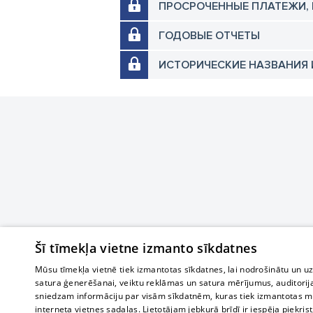
ПРОСРОЧЕННЫЕ ПЛАТЕЖИ,
ГОДОВЫЕ ОТЧЕТЫ
ИСТОРИЧЕСКИЕ НАЗВАНИЯ 
Šī tīmekļa vietne izmanto sīkdatnes
Mūsu tīmekļa vietnē tiek izmantotas sīkdatnes, lai nodrošinātu un u
satura ģenerēšanai, veiktu reklāmas un satura mērījumus, auditorij
sniedzam informāciju par visām sīkdatnēm, kuras tiek izmantotas mū
interneta vietnes sadaļas. Lietotājam jebkurā brīdī ir iespēja piekrist