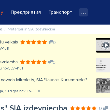
ay
Предприятия
Транспорт
во
"Pētergailis" SIA izdevniecība
šu veikals
0
V-1011
evniecība
0
u nov., LV-4101
novada laikraksts, SIA "Jaunais Kurzemnieks"
ga, Kuldīgas nov., LV-3301
is" SIA izdevniecība
0