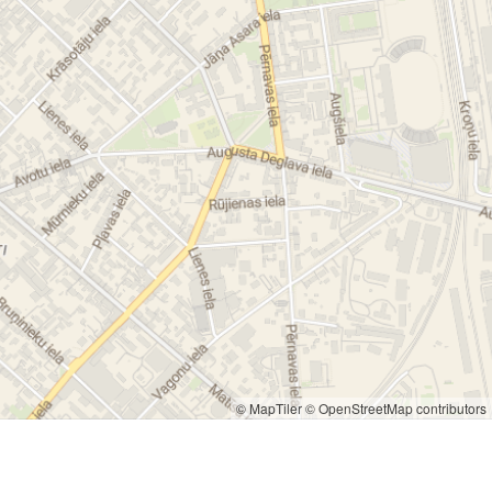
© MapTiler
© OpenStreetMap contributors