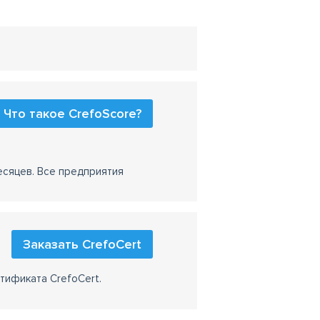
Что такое CrefoScore?
есяцев. Все предприятия
Заказать CrefoCert
тификата CrefoCert.