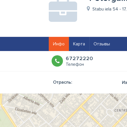
Stabu iela 54 - 17,
Инфо
Карта
Отзывы
67272220
Телефон
Отрасль:
Из