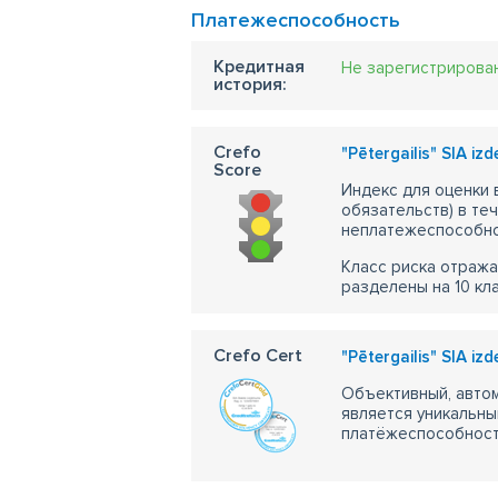
Платежеспособность
Кредитная
Не зарегистрирова
история:
Crefo
"Pētergailis" SIA iz
Score
Индекс для оценки
обязательств) в те
неплатежеспособно
Класс риска отража
разделены на 10 кл
Crefo Cert
"Pētergailis" SIA iz
Объективный, автом
является уникальны
платёжеспособности