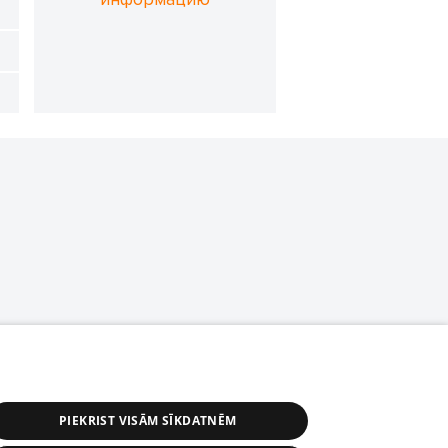
PIEKRIST VISĀM SĪKDATNĒM