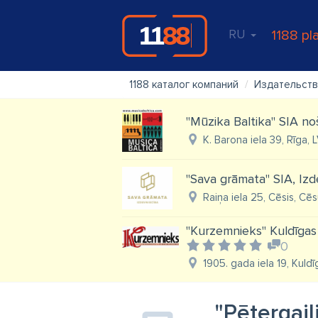
RU
1188 pl
1188 каталог компаний
Издательст
"Mūzika Baltika" SIA no
K. Barona iela 39, Rīga, L
"Sava grāmata" SIA, Izd
Raiņa iela 25, Cēsis, Cēs
"Kurzemnieks" Kuldīgas 
0
1905. gada iela 19, Kuldī
"Pētergail