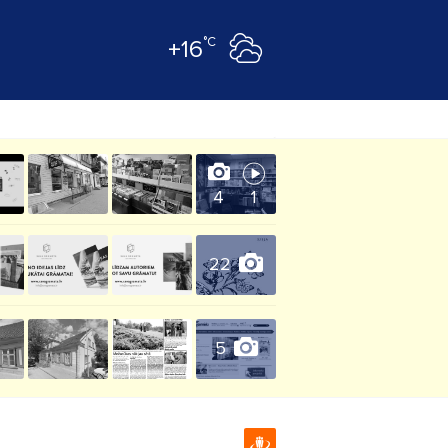
°C
+16
4
1
22
5