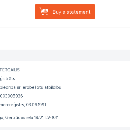
Buy a statement
TERGAILIS
ģistrēts
biedrība ar ierobežotu atbildību
003005936
mercreģistrs, 03.06.1991
ga, Ģertrūdes iela 19/21, LV-1011