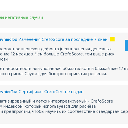
ны негативные случаи
devniecība
Изменения CrefoScore за последние 7 дней
 вероятности рисков дефолта (невыполнения денежных
чение 12 месяцев. Чем больше CrefoScore, тем выше риск
сти.
ет вероятность невыполнения обязательств в ближайшие 12 м
ассов риска. Служат для быстрого принятия решения.
devniecība
Сертификат CrefoCert не выдан
атизированный и легко интерпретируемый - CrefoScore
м индексом, который используется для расчёта
 предприятий, чтобы изучить их соответствие стандартам сер