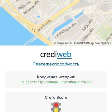
© MapTiler
© OpenStreetMap contributors
Платежеспособность
Кредитная история:
Не зарегистрированы негативные случаи
Crefo Score