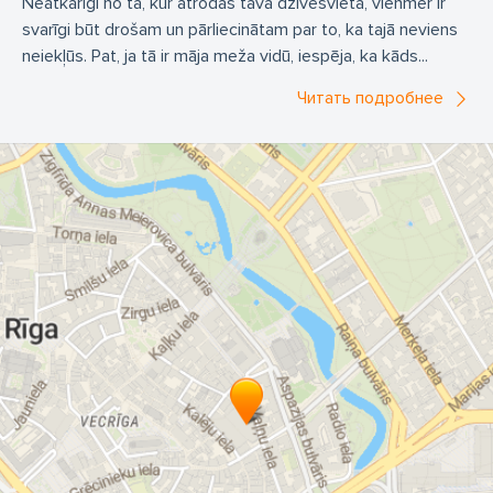
Neatkarīgi no tā, kur atrodas tava dzīvesvieta, vienmēr ir
svarīgi būt drošam un pārliecinātam par to, ka tajā neviens
neiekļūs. Pat, ja tā ir māja meža vidū, iespēja, ka kāds...
Читать подробнее