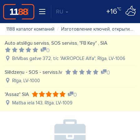
°C
+16
RU
1188 каталог компаний
Изготовление ключей, открытие дверей
Auto atslēgu serviss, SOS serviss, "FB Key" , SIA
0
Brīvības gatve 372, t/c "AKROPOLE Alfa", Rīga, LV-1006
Slēdzeņu - SOS - serviss.lv
0
Rīga, LV-1000
"Assaz" SIA
0
Matīsa iela 143, Rīga, LV-1009