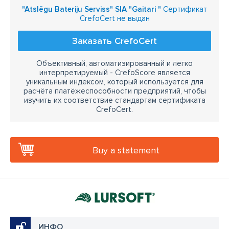
"Atslēgu Bateriju Serviss" SIA "Gaitari "
Сертификат
CrefoCert не выдан
Заказать CrefoCert
Объективный, автоматизированный и легко
интерпретируемый - CrefoScore является
уникальным индексом, который используется для
расчёта платёжеспособности предприятий, чтобы
изучить их соответствие стандартам сертификата
CrefoCert.
Buy a statement
ИНФО