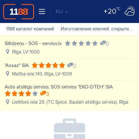
°C
+20
RU
1188 каталог компаний
Изготовление ключей, открытие дверей
Slēdzeņu - SOS - serviss.lv
0
Rīga, LV-1000
"Assaz" SIA
0
Matīsa iela 143, Rīga, LV-1009
Auto atslēgu serviss, SOS serviss "EKO-DTEH" SIA
3
Lielirbes iela 29, (TC Spice, Baulain atslēgu serviss), Rīga