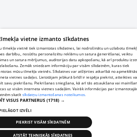
 tīmekļa vietne izmanto sīkdatnes
 tīmekļa vietnē tiek izmantotas sīkdatnes, lai nodrošinātu un uzlabotu tīmek
nes darbību., nosūtītu personalizētu reklāmu un satura ģenerēšanai, veiktu
āmas un satura mērījumus, auditorijas datu apkopošanu, kā arī produktu izst
zlabošanu. Zemāk sniedzam informāciju par visām sīkdatnēm, kuras tiek
ntotas mūsu tīmekļa vietnēs. Sīkdatnes var atšķirties atkarībā no apmeklētā
rneta vietnes sadaļas. Lietotājam jebkurā brīdī ir iespēja piekrist, atteikties va
īt savu piekrišanu. Piekrišanas sniegšana, kā arī tās atsaukšana vai mainīša
ecas uz visām interneta vietnes sadaļām. Vairāk informācijas par izmantotaj
atnēm skatīt
sīkdatņu izmantošanas noteikumos.
ĪT VISUS PARTNERUS
(1718) →
PIELĀGOT IZVĒLI
PIEKRIST VISĀM SĪKDATNĒM
ATSTĀT TEHNISKĀS SĪKDATNES