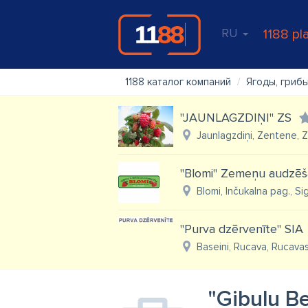
RU
1188 pl
1188 каталог компаний
Ягоды, гриб
"JAUNLAGZDIŅI" ZS
Jaunlagzdiņi, Zentene, 
"Blomi" Zemeņu audzēš
Blomi, Inčukalna pag., Si
"Purva dzērvenīte" SIA
Baseini, Rucava, Rucava
"Ģibuļu B