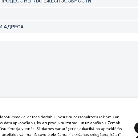
 ПРОЦЕСС НЕПЛАТЕЖЕСПОСОБНОСТИ
И АДРЕСА
zlabotu tīmekļa vietnes darbību., nosūtītu personalizētu reklāmu un
as datu apkopošanu, kā arī produktu izstrādi un uzlabošanu. Zemāk
su tīmekļa vietnēs. Sīkdatnes var atšķirties atkarībā no apmeklētās
, atteikties vai mainīt savu piekrišanu. Piekrišanas sniegšana, kā arī