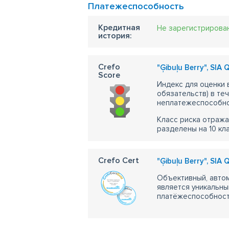
Платежеспособность
Кредитная
Не зарегистрирова
история:
Crefo
"Ģibuļu Berry", SIA
Score
Индекс для оценки
обязательств) в те
неплатежеспособно
Класс риска отража
разделены на 10 кл
Crefo Cert
"Ģibuļu Berry", SIA
Объективный, автом
является уникальны
платёжеспособности