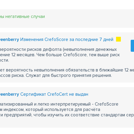
ны негативные случаи
 Qeenberry
Изменения CrefoScore за последние 7 дней
 вероятности рисков дефолта (невыполнения денежных
чение 12 месяцев. Чем больше CrefoScore, тем выше риск
сти.
ет вероятность невыполнения обязательств в ближайшие 12 м
ассов риска. Служат для быстрого принятия решения.
 Qeenberry
Сертификат CrefoCert не выдан
атизированный и легко интерпретируемый - CrefoScore
м индексом, который используется для расчёта
 предприятий, чтобы изучить их соответствие стандартам сер