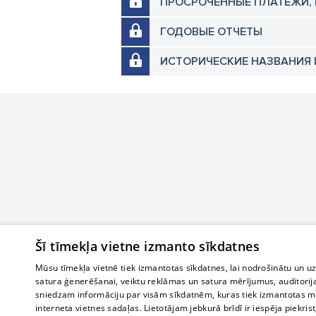
ПРОСРОЧЕННЫЕ ПЛАТЕЖИ,
ГОДОВЫЕ ОТЧЕТЫ
ИСТОРИЧЕСКИЕ НАЗВАНИЯ 
Šī tīmekļa vietne izmanto sīkdatnes
Mūsu tīmekļa vietnē tiek izmantotas sīkdatnes, lai nodrošinātu un u
satura ģenerēšanai, veiktu reklāmas un satura mērījumus, auditorij
sniedzam informāciju par visām sīkdatnēm, kuras tiek izmantotas mū
interneta vietnes sadaļas. Lietotājam jebkurā brīdī ir iespēja piekrist