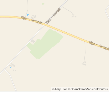
© MapTiler
© OpenStreetMap contributors