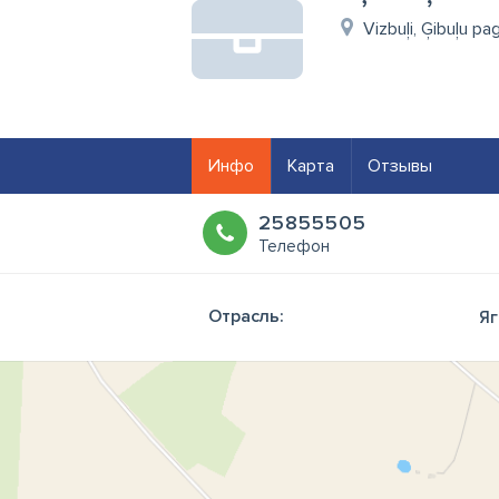
Vizbuļi, Ģibuļu pa
Инфо
Карта
Отзывы
25855505
Телефон
Отрасль:
Яг