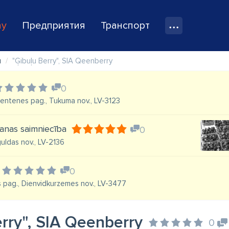
ay
Предприятия
Транспорт
ы
"Ģibuļu Berry", SIA Qeenberry
0
Zentenes pag., Tukuma nov., LV-3123
anas saimniecība
0
guldas nov., LV-2136
0
s pag., Dienvidkurzemes nov., LV-3477
erry", SIA Qeenberry
0