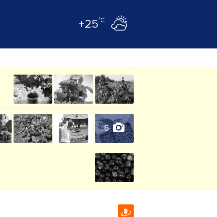
°C
+25
6