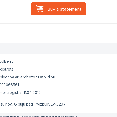
Buy a statement
buļBerry
ģistrēts
biedrība ar ierobežotu atbildību
203066561
mercreģistrs, 11.04.2019
lsu nov., Ģibuļu pag., "Vizbuļi", LV-3297