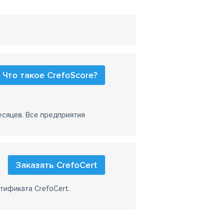
Что такое CrefoScore?
есяцев. Все предприятия
Заказать CrefoCert
тификата CrefoCert.