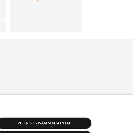
PIEKRIST VISĀM SĪKDATNĒM