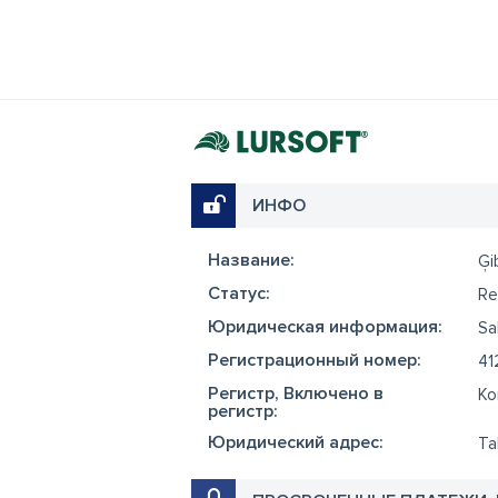
ИНФО
Название:
Ģi
Cтатус:
Re
Юридическая информация:
Sa
Регистрационный номер:
41
Регистр, Включено в
Ko
регистр:
Юридический адрес:
Ta