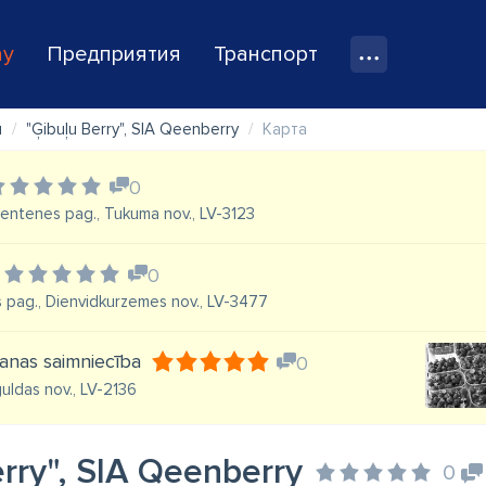
ay
Предприятия
Транспорт
ы
"Ģibuļu Berry", SIA Qeenberry
Карта
0
Zentenes pag., Tukuma nov., LV-3123
0
s pag., Dienvidkurzemes nov., LV-3477
anas saimniecība
0
guldas nov., LV-2136
erry", SIA Qeenberry
0