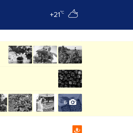
°C
+21
6