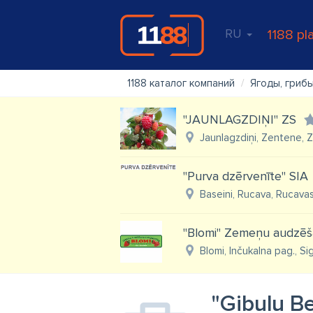
RU
1188 pl
1188 каталог компаний
Ягоды, гриб
"JAUNLAGZDIŅI" ZS
Jaunlagzdiņi, Zentene, 
"Purva dzērvenīte" SIA
Baseini, Rucava, Rucava
"Blomi" Zemeņu audzēš
Blomi, Inčukalna pag., Si
"Ģibuļu B