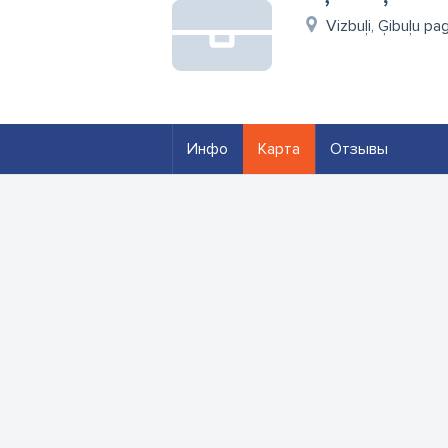
Vizbuļi, Ģibuļu pa
Инфо
Карта
Отзывы