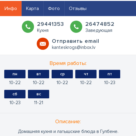
Инфо
Карта
Фото
Отзывы
29441353
26474852
Кухня
Заведующая
Oтправить email
kanteskrogs@inbox.lv
Время работы:
пн
вт
ср
чт
пт
10
22
10
22
10
22
10
22
10
23
сб
вс
10
23
11
21
Oписание:
Домашняя кухня и латышские блюда в Гулбене.