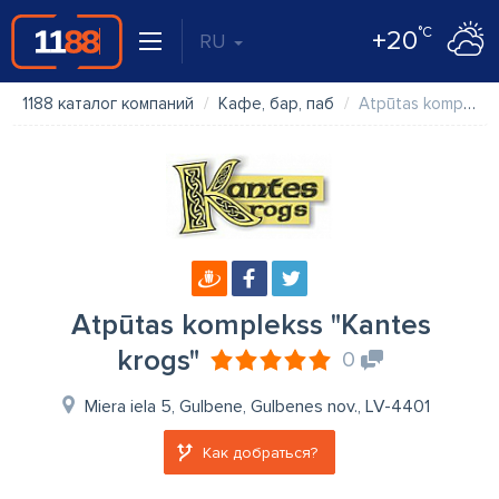
°C
+20
RU
1188 каталог компаний
Кафе, бар, паб
Atpūtas komplekss "Kantes krogs"
Atpūtas komplekss "Kantes
krogs"
0
Miera iela 5, Gulbene, Gulbenes nov., LV-4401
Как добраться?