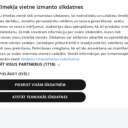
 tīmekļa vietne izmanto sīkdatnes
 tīmekļa vietnē tiek izmantotas sīkdatnes, lai nodrošinātu un uzlabotu tīmek
nes darbību., nosūtītu personalizētu reklāmu un satura ģenerēšanai, veiktu
āmas un satura mērījumus, auditorijas datu apkopošanu, kā arī produktu izst
zlabošanu. Zemāk sniedzam informāciju par visām sīkdatnēm, kuras tiek
ntotas mūsu tīmekļa vietnēs. Sīkdatnes var atšķirties atkarībā no apmeklētā
rneta vietnes sadaļas. Lietotājam jebkurā brīdī ir iespēja piekrist, atteikties va
īt savu piekrišanu. Piekrišanas sniegšana, kā arī tās atsaukšana vai mainīša
ecas uz visām interneta vietnes sadaļām. Vairāk informācijas par izmantotaj
atnēm skatīt
sīkdatņu izmantošanas noteikumos.
ĪT VISUS PARTNERUS
(1718) →
PIELĀGOT IZVĒLI
PIEKRIST VISĀM SĪKDATNĒM
ATSTĀT TEHNISKĀS SĪKDATNES
TEHNISKĀS/OBLIGĀTĀS
STATISTIKAS
MĒRĶĒŠANA
FUNKCIONĀLĀS
NEKLASIFICĒTĀS