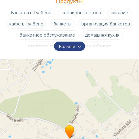
Продукты:
Банкеты в Гулбене
сервировка стола
питание
кафе в Гулбене
банкеты
организация банкетов
банкетное обслуживание
домашняя кухня
комплекс отдыха
траурный банкет
Больше
сервировка стола у клиента
доставка горячих обедов
вечеринки
суши
Комплекс отдыха "Kantes krogs"
kantes krogs контакты
kantes krogs в Гулбене
kantes krogs время работы
Kantes grogs