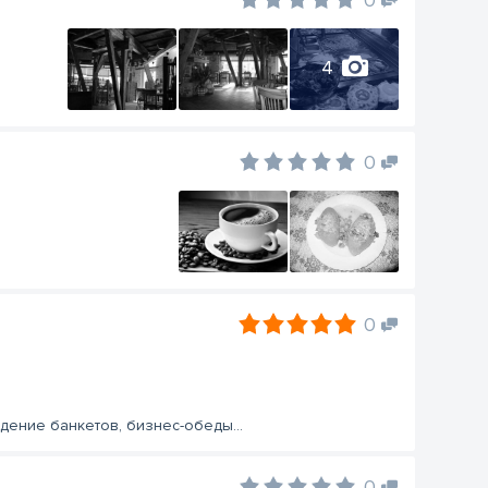
0
4
0
0
дение банкетов, бизнес-обеды...
0