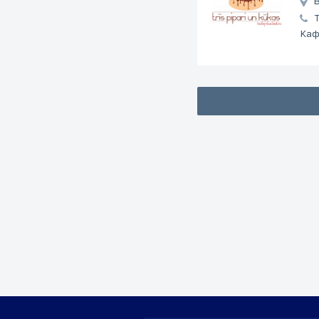
B
Каф