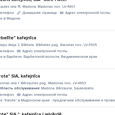
aules iela 15, Madona, Madonas nov., LV-4801
Телефон
Домашняя страница
Aдрес электронной почты
е в Мадоне.
rbelīte” kafejnīca
iepu Aleja 2, Bārbele, Bārbeles pag., Bauskas nov., LV-3905
Телефон
Aдрес электронной почты
е в Барбеле, Барбелской волости, Вецумниекском крае.
rote" SIA, kafejnīca
ronas iela 1, Bērzaunes pag., Madonas nov., LV-4853
Область обслуживания:
Madona, Bērzaune, Sauleskalns
Телефон
Aдрес электронной почты
е "Karote" в Мадонском крае - предлагаем обслуживание и прове
nte" SIA ", kafejnīca Lielvārdē