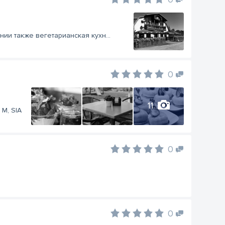
ии также вегетарианская кухн...
0
11
- M, SIA
0
0