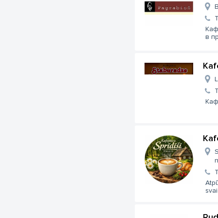
B
Каф
в п
Kaf
L
Каф
Kaf
S
n
Atpū
svai
Rud