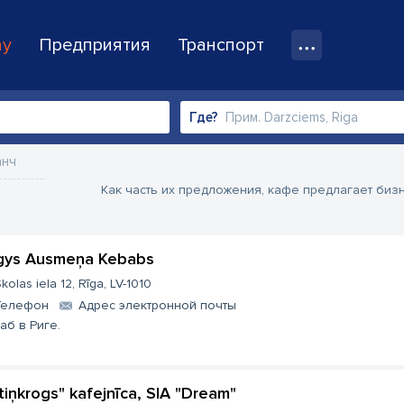
ay
Предприятия
Транспорт
Где?
анч
Как часть их предложения, кафе предлагает биз
gys Ausmeņa Kebabs
kolas iela 12, Rīga, LV-1010
Телефон
Aдрес электронной почты
аб в Риге.
ltiņkrogs" kafejnīca, SIA "Dream"