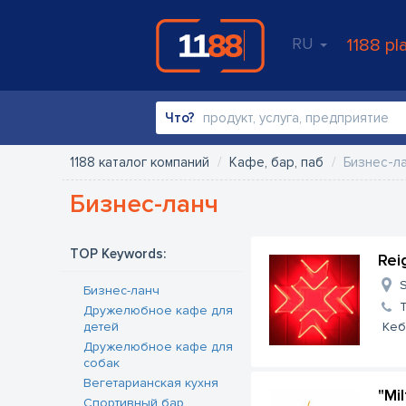
RU
1188 pl
Что?
1188 каталог компаний
Кафе, бар, паб
Бизнес-л
Бизнес-ланч
TOP Keywords:
Rei
S
Бизнес-ланч
Дружелюбное кафе для
детей
Кеб
Дружелюбное кафе для
собак
Вегетарианская кухня
"Mi
Спортивный бар