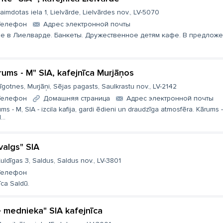
aimdotas iela 1, Lielvārde, Lielvārdes nov., LV-5070
Телефон
Aдрес электронной почты
е в Лиелварде. Банкеты. Дружественное детям кафе. В предложен
rums - M" SIA, kafejnīca Murjāņos
īgotnes, Murjāņi, Sējas pagasts, Saulkrastu nov., LV-2142
Телефон
Домашняя страница
Aдрес электронной почты
ms - M, SIA - izcila kafija, gardi ēdieni un draudzīga atmosfēra. Kārums 
...
valgs" SIA
uldīgas 3, Saldus, Saldus nov., LV-3801
Телефон
īca Saldū.
e mednieka" SIA kafejnīca