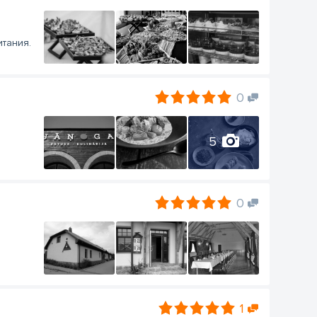
итания.
0
5
0
1