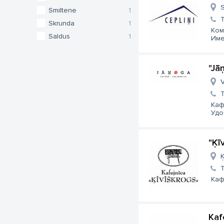
S
Smiltene
1
Skrunda
1
Ком
Saldus
1
Име
"Jā
V
Каф
Удо
"Ķī
Ķ
Каф
Kaf