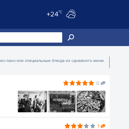
°C
+24
нес-ланч или специальные блюда из сдневного меню.
0
1