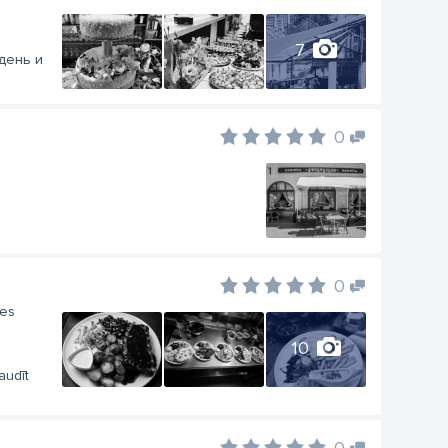
7
день и
0
0
les
10
audīt