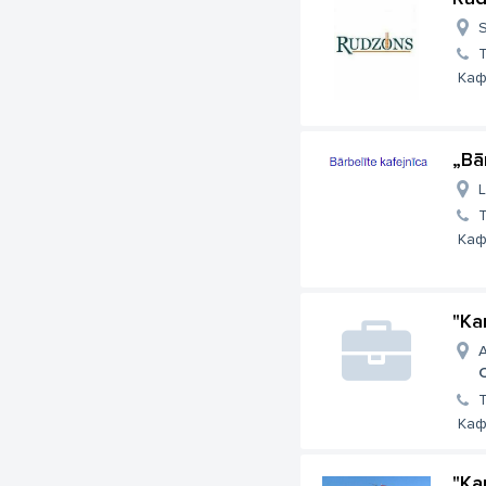
S
Каф
„Bā
L
Каф
"Ka
A
Каф
"Ka