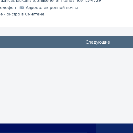
aznīcas laukums 5, Smiltene, Smiltenes nov., LV-4729
Телефон
Aдрес электронной почты
е - бистро в Смилтене.
Следующие