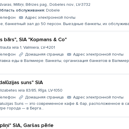
tvaras, Miltiņi, Bērzes pag., Dobeles nov., LV-3732
Область обслуживания:
Dobele
Телефон
Aдрес электронной почты
е, банкетный зал до 50 персон. Выездные банкеты, их обслужив
us bārs", SIA "Kopmans & Co"
trauta iela 1, Valmiera, LV-4201
Телефон
Домашняя страница
Aдрес электронной почты
тавка еды в Валмиере. Банкеты, организация банкетов в Валмиер
dalūzijas suns" SIA
lizabetes iela 83/85, Rīga, LV-1050
Телефон
Домашняя страница
Aдрес электронной почты
aluzijas Suns — это современное кафе & бар, расположенное в с
тре города — в Берга...
pliņi" SIA, Garšas pērle