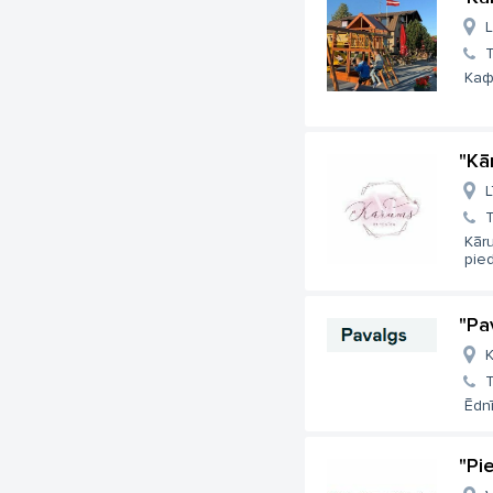
L
Каф
"Kā
L
Kāru
pied
"Pa
K
Ēdn
"Pi