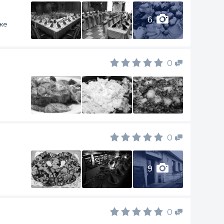
6
кже
0
0
9
0