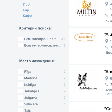
A
Паб
Бар
Кафе
Каф
Критерии поиска:
"Al
Есть электронная почта
34
S
Есть интернетстраница
12
Дос
Место нахождения:
"An
Rīga
2
Madona
2
E
Kuldīga
2
And
Jēkabpils
2
цен
Jelgava
2
Valmiera
1
"Ce
Talsi
1