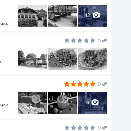
12
ание.
0
е.
0
8
амом
0