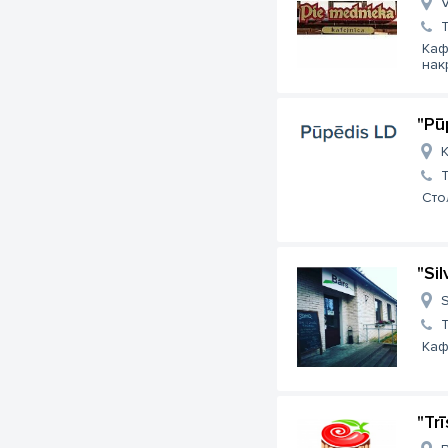
V
Каф
нак
"Pū
K
Сто
"Si
S
Каф
"Tr