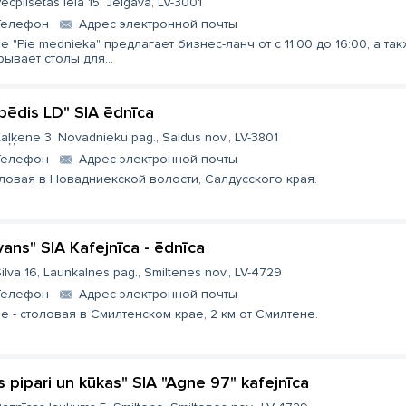
ecpilsētas iela 15, Jelgava, LV-3001
Телефон
Aдрес электронной почты
е "Pie mednieka" предлагает бизнес-ланч от с 11:00 до 16:00, а та
рывает столы для...
pēdis LD" SIA ēdnīca
aļķene 3, Novadnieku pag., Saldus nov., LV-3801
Телефон
Aдрес электронной почты
ловая в Новадниекской волости, Салдусского края.
lvans" SIA Kafejnīca - ēdnīca
ilva 16, Launkalnes pag., Smiltenes nov., LV-4729
Телефон
Aдрес электронной почты
е - столовая в Смилтенском крае, 2 км от Смилтене.
īs pipari un kūkas" SIA "Agne 97" kafejnīca