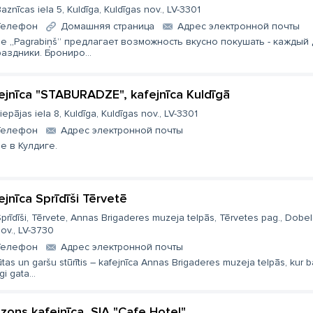
aznīcas iela 5, Kuldīga, Kuldīgas nov., LV-3301
Телефон
Домашняя страница
Aдрес электронной почты
е „Pagrabiņš” предлагает возможность вкусно покушать - каждый 
раздники. Брониро...
ejnīca "STABURADZE", kafejnīca Kuldīgā
iepājas iela 8, Kuldīga, Kuldīgas nov., LV-3301
Телефон
Aдрес электронной почты
е в Кулдиге.
ejnīca Sprīdīši Tērvetē
prīdīši, Tērvete, Annas Brigaderes muzeja telpās, Tērvetes pag., Dobe
ov., LV-3730
Телефон
Aдрес электронной почты
tas un garšu stūrītis – kafejnīca Annas Brigaderes muzeja telpās, kur b
gi gata...
zons kafejnīca, SIA "Cafe Hotel"