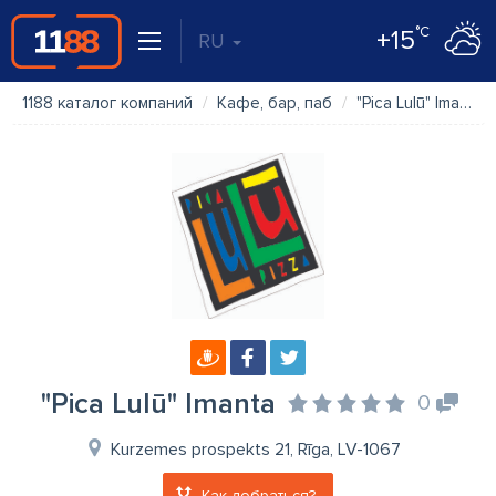
°C
+15
RU
1188 каталог компаний
Кафе, бар, паб
"Pica Lulū" Imanta
"Pica Lulū" Imanta
0
Kurzemes prospekts 21, Rīga, LV-1067
Как добраться?