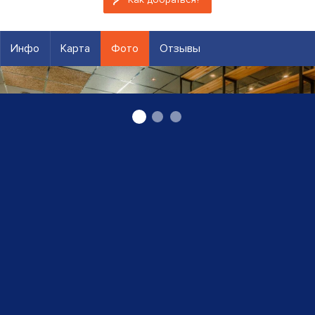
Инфо
Карта
Фото
Отзывы
Lulu pica Иманта