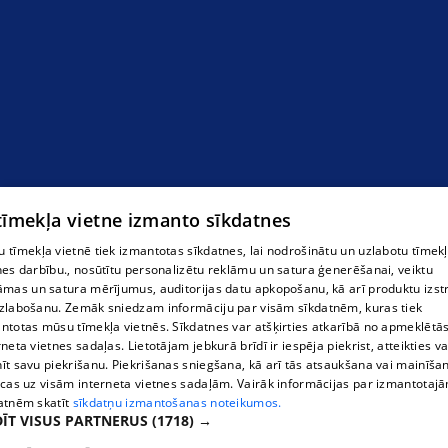
 tīmekļa vietne izmanto sīkdatnes
 tīmekļa vietnē tiek izmantotas sīkdatnes, lai nodrošinātu un uzlabotu tīmek
nes darbību., nosūtītu personalizētu reklāmu un satura ģenerēšanai, veiktu
āmas un satura mērījumus, auditorijas datu apkopošanu, kā arī produktu izst
zlabošanu. Zemāk sniedzam informāciju par visām sīkdatnēm, kuras tiek
ntotas mūsu tīmekļa vietnēs. Sīkdatnes var atšķirties atkarībā no apmeklētā
rneta vietnes sadaļas. Lietotājam jebkurā brīdī ir iespēja piekrist, atteikties va
īt savu piekrišanu. Piekrišanas sniegšana, kā arī tās atsaukšana vai mainīša
ecas uz visām interneta vietnes sadaļām. Vairāk informācijas par izmantotaj
atnēm skatīt
sīkdatņu izmantošanas noteikumos.
ĪT VISUS PARTNERUS
(1718) →