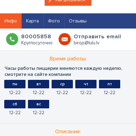
Инфо
Карта
Фото
Отзывы
80005858
Oтправить email
Круглосуточно
birojs@lulu.lv
Время работы:
Часы работы пиццерии меняются каждую неделю,
смотрите на сайте компании
пн
вт
ср
чт
пт
12
22
12
22
12
22
12
22
12
22
сб
вс
12
22
12
22
Oписание: