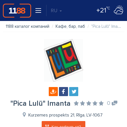
°C
+21
RU
1188 каталог компаний
Кафе, бар, паб
"Pica Lulū" Imanta
"Pica Lulū" Imanta
0
Kurzemes prospekts 21, Rīga, LV-1067
Как добраться?