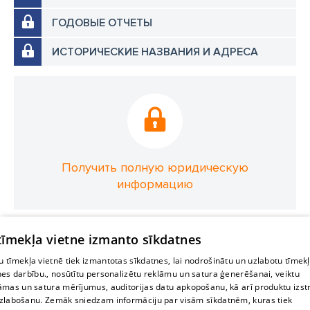
ГОДОВЫЕ ОТЧЕТЫ
ИСТОРИЧЕСКИЕ НАЗВАНИЯ И АДРЕСА
Получить полную юридическую
информацию
 tīmekļa vietne izmanto sīkdatnes
 tīmekļa vietnē tiek izmantotas sīkdatnes, lai nodrošinātu un uzlabotu tīmek
nes darbību., nosūtītu personalizētu reklāmu un satura ģenerēšanai, veiktu
āmas un satura mērījumus, auditorijas datu apkopošanu, kā arī produktu izst
zlabošanu. Zemāk sniedzam informāciju par visām sīkdatnēm, kuras tiek