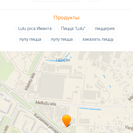
Продукты:
Lulu pica Иманта
Пицца "Lulu"
пиццерия
лулу пицца
лулу пицца
заказать пиццу.