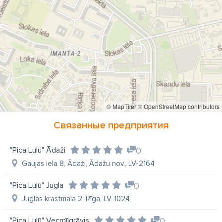
© MapTiler
© OpenStreetMap contributors
Связанные предприятия
"Pica Lulū" Ādaži
0
Gaujas iela 8, Ādaži, Ādažu nov., LV-2164
"Pica Lulū" Jugla
0
Juglas krastmala 2, Rīga, LV-1024
"Pica Lulū" Vecmīlgrāvis
0