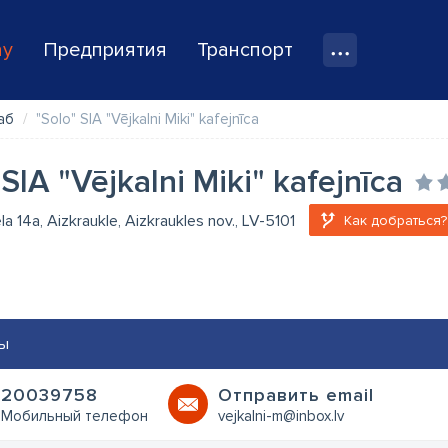
ay
Предприятия
Транспорт
аб
"Solo" SIA "Vējkalni Miki" kafejnīca
 SIA "Vējkalni Miki" kafejnīca
ela 14a, Aizkraukle, Aizkraukles nov., LV-5101
Как добраться?
ы
20039758
Oтправить email
Мобильный телефон
vejkalni-m@inbox.lv