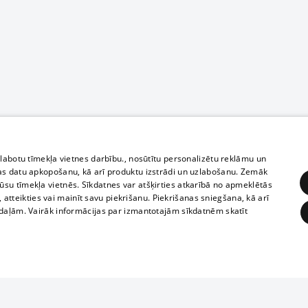
zlabotu tīmekļa vietnes darbību., nosūtītu personalizētu reklāmu un
as datu apkopošanu, kā arī produktu izstrādi un uzlabošanu. Zemāk
su tīmekļa vietnēs. Sīkdatnes var atšķirties atkarībā no apmeklētās
, atteikties vai mainīt savu piekrišanu. Piekrišanas sniegšana, kā arī
adaļām. Vairāk informācijas par izmantotajām sīkdatnēm skatīt
ĒRĶĒŠANA
FUNKCIONĀLĀS
NEKLASIFICĒTĀS