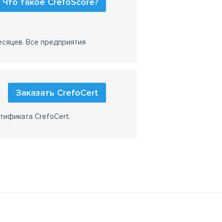
Что такое CrefoScore?
есяцев. Все предприятия
Заказать CrefoCert
тификата CrefoCert.