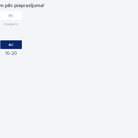
am pēc pieprasījuma!
вс
Закрыто
вс
10
20