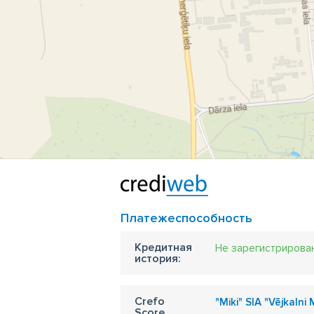
Платежеспособность
Кредитная
Не зарегистрирова
история:
Crefo
"Miki" SIA "Vējkalni 
Score