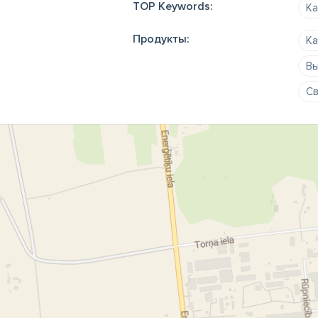
TOP Keywords:
К
Продукты:
К
Вы
Св