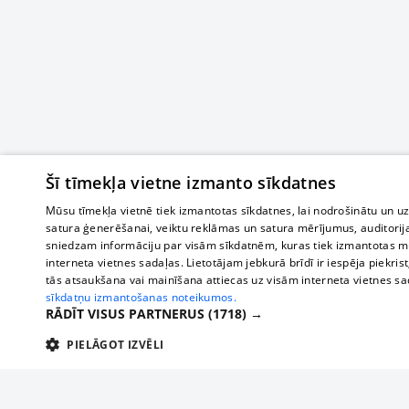
Šī tīmekļa vietne izmanto sīkdatnes
Mūsu tīmekļa vietnē tiek izmantotas sīkdatnes, lai nodrošinātu un u
satura ģenerēšanai, veiktu reklāmas un satura mērījumus, auditorij
sniedzam informāciju par visām sīkdatnēm, kuras tiek izmantotas mū
interneta vietnes sadaļas. Lietotājam jebkurā brīdī ir iespēja piekrist
tās atsaukšana vai mainīšana attiecas uz visām interneta vietnes s
sīkdatņu izmantošanas noteikumos.
RĀDĪT VISUS PARTNERUS
(1718) →
PIELĀGOT IZVĒLI
TEHNISKĀS/OBLIGĀTĀS
STATISTIKAS
M