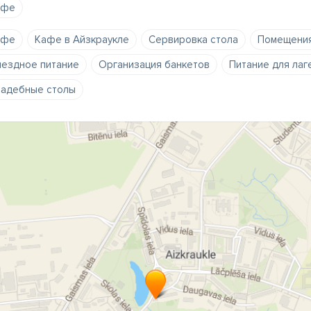
афе
афе
Кафе в Айзкраукле
Сервировка стола
Помещения
ездное питание
Организация банкетов
Питание для лаг
адебные столы