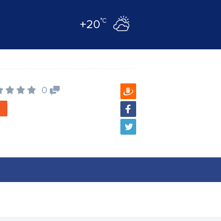
°C
+20
0