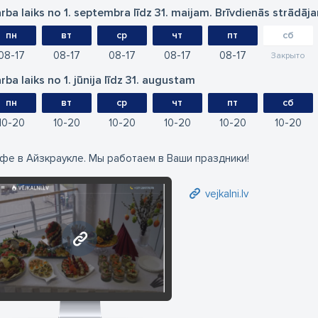
rba laiks no 1. septembra līdz 31. maijam. Brīvdienās strādāj
пн
вт
ср
чт
пт
сб
08
17
08
17
08
17
08
17
08
17
Закрыто
rba laiks no 1. jūnija līdz 31. augustam
пн
вт
ср
чт
пт
сб
10
20
10
20
10
20
10
20
10
20
10
20
фе в Айзкраукле. Мы работаем в Ваши праздники!
vejkalni.lv
vejkalni.lv