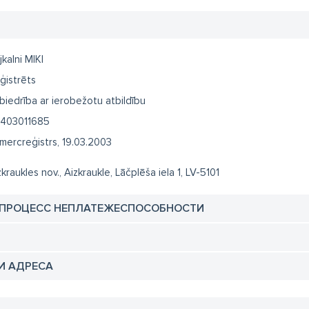
jkalni MIKI
ģistrēts
biedrība ar ierobežotu atbildību
403011685
mercreģistrs, 19.03.2003
zkraukles nov., Aizkraukle, Lāčplēša iela 1, LV-5101
 ПРОЦЕСС НЕПЛАТЕЖЕСПОСОБНОСТИ
И АДРЕСА