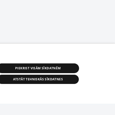
PIEKRIST VISĀM SĪKDATNĒM
ATSTĀT TEHNISKĀS SĪKDATNES