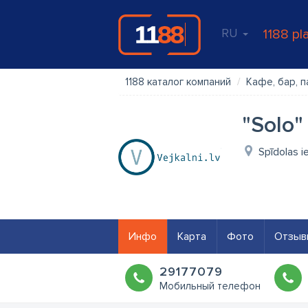
RU
1188 pl
1188 каталог компаний
Кафе, бар, п
"Solo"
Spīdolas i
Инфо
Карта
Фото
Отзыв
29177079
Мобильный телефон