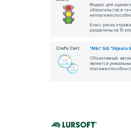
Индекс для оценки
обязательств) в те
неплатежеспособно
Класс риска отража
разделены на 10 кл
Crefo Cert
"Miki" SIA "Vējkalni 
Объективный, автом
является уникальны
платёжеспособности