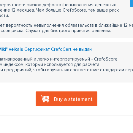
 вероятности рисков дефолта (невыполнения денежных
чение 12 месяцев. Чем больше CrefoScore, тем выше риск
сти.
ет вероятность невыполнения обязательств в ближайшие 12 м
ассов риска. Служат для быстрого принятия решения.
Miki" veikals
Сертификат CrefoCert не выдан
атизированный и легко интерпретируемый - CrefoScore
м индексом, который используется для расчёта
 предприятий, чтобы изучить их соответствие стандартам сер
Buy a statement