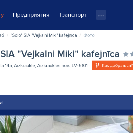
ay
Предприятия
Транспорт
аб
"Solo" SIA "Vējkalni Miki" kafejnīca
Фото
 SIA "Vējkalni Miki" kafejnīca
ela 14a, Aizkraukle, Aizkraukles nov., LV-5101
Как добраться?
ы