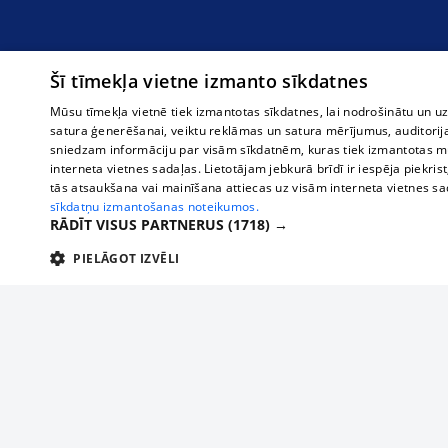
Šī tīmekļa vietne izmanto sīkdatnes
Mūsu tīmekļa vietnē tiek izmantotas sīkdatnes, lai nodrošinātu un u
satura ģenerēšanai, veiktu reklāmas un satura mērījumus, auditorij
sniedzam informāciju par visām sīkdatnēm, kuras tiek izmantotas mū
interneta vietnes sadaļas. Lietotājam jebkurā brīdī ir iespēja piekrist
tās atsaukšana vai mainīšana attiecas uz visām interneta vietnes s
sīkdatņu izmantošanas noteikumos.
RĀDĪT VISUS PARTNERUS
(1718) →
PIELĀGOT IZVĒLI
TEHNISKĀS/OBLIGĀTĀS
STATISTIKAS
M
Tehniskās/
Tehniskās/obligātās sīkdatnes nepieciešamas, lai lietotājs varētu brīvi apm
lietotājam nepieciešamo informāciju.
О нас
Предпр