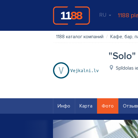
RU
1188 pl
1188 каталог компаний
Кафе, бар, п
"Solo"
Spīdolas i
Инфо
Карта
Фото
Отзыв