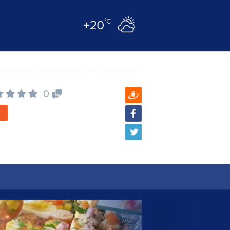
°C
+20
0