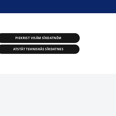
PIEKRIST VISĀM SĪKDATNĒM
ATSTĀT TEHNISKĀS SĪKDATNES
астичное распространение или
информации из баз данных 1188 в
строго запрещено. Также
tīmekļa vietne nevarēs pilnvērtīgi darboties un sniegt
автоматическое скачивание
Перепубликация любого материала,