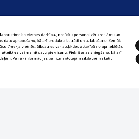
zlabotu tīmekļa vietnes darbību., nosūtītu personalizētu reklāmu un
as datu apkopošanu, kā arī produktu izstrādi un uzlabošanu. Zemāk
su tīmekļa vietnēs. Sīkdatnes var atšķirties atkarībā no apmeklētās
, atteikties vai mainīt savu piekrišanu. Piekrišanas sniegšana, kā arī
adaļām. Vairāk informācijas par izmantotajām sīkdatnēm skatīt
ĒRĶĒŠANA
FUNKCIONĀLĀS
NEKLASIFICĒTĀS
Полное или ч
obligātās
Statistikas
Mērķēšana
Funkcionālās
Neklasificētās
копирование 
любой форме 
eklēt un pārlūkot tīmekļa vietni un izmantot tās piedāvātās iespējas. Bez šīm sīkdatnēm 
запрещается 
иятия
В кинотеатрах
информации. 