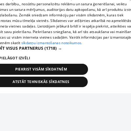
nes darbību., nosūtītu personalizētu reklāmu un satura ģenerēšanai, veiktu
āmas un satura mērījumus, auditorijas datu apkopošanu, kā arī produktu izst
zlabošanu. Zemāk sniedzam informāciju par visām sīkdatnēm, kuras tiek
ntotas mūsu tīmekļa vietnēs. Sīkdatnes var atšķirties atkarībā no apmeklētā
rneta vietnes sadaļas. Lietotājam jebkurā brīdī ir iespēja piekrist, atteikties va
īt savu piekrišanu. Piekrišanas sniegšana, kā arī tās atsaukšana vai mainīša
ecas uz visām interneta vietnes sadaļām. Vairāk informācijas par izmantotaj
atnēm skatīt
sīkdatņu izmantošanas noteikumos.
ĪT VISUS PARTNERUS
(1718) →
PIELĀGOT IZVĒLI
PIEKRIST VISĀM SĪKDATNĒM
ATSTĀT TEHNISKĀS SĪKDATNES
TEHNISKĀS/OBLIGĀTĀS
STATISTIKAS
MĒRĶĒŠANA
FUNKCIONĀLĀS
NEKLASIFICĒTĀS