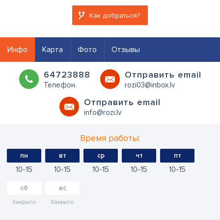
Как добраться?
Инфо
Карта
Фото
Отзывы
64723888
Oтправить email
Телефон.
rozi03@inbox.lv
Oтправить email
info@rozi.lv
Время работы:
пн
вт
ср
чт
пт
10
15
10
15
10
15
10
15
10
15
сб
вс
Закрыто
Закрыто