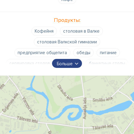
Продукты:
Кофейня
столовая в Валке
столовая Валкской гимназии
предприятие общепита
обеды
питание
сервировка столов для банкетов
банкетные столы
Больше
банкеты на выезд