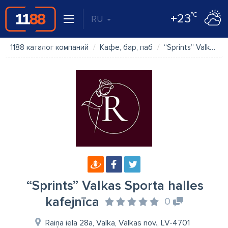
°C
+23
RU
1188 каталог компаний
Кафе, бар, паб
“Sprints” Valkas Sporta halles kafejnīca
“Sprints” Valkas Sporta halles
kafejnīca
0
Raiņa iela 28a, Valka, Valkas nov., LV-4701