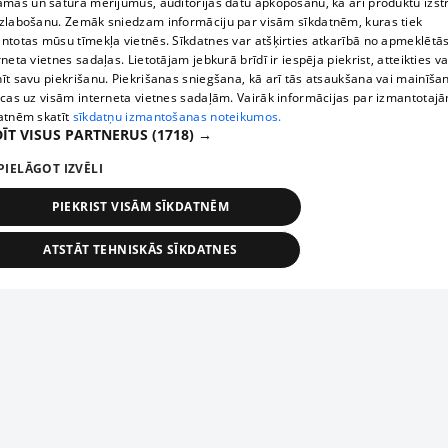
āmas un satura mērījumus, auditorijas datu apkopošanu, kā arī produktu izst
zlabošanu. Zemāk sniedzam informāciju par visām sīkdatnēm, kuras tiek
ntotas mūsu tīmekļa vietnēs. Sīkdatnes var atšķirties atkarībā no apmeklētā
rneta vietnes sadaļas. Lietotājam jebkurā brīdī ir iespēja piekrist, atteikties va
īt savu piekrišanu. Piekrišanas sniegšana, kā arī tās atsaukšana vai mainīša
ecas uz visām interneta vietnes sadaļām. Vairāk informācijas par izmantotaj
atnēm skatīt
sīkdatņu izmantošanas noteikumos.
ĪT VISUS PARTNERUS
(1718) →
PIELĀGOT IZVĒLI
PIEKRIST VISĀM SĪKDATNĒM
ATSTĀT TEHNISKĀS SĪKDATNES
TEHNISKĀS/OBLIGĀTĀS
STATISTIKAS
MĒRĶĒŠANA
FUNKCIONĀLĀS
NEKLASIFICĒTĀS
ehniskās/obligātās
Statistikas
Mērķēšana
Funkcionālās
Neklasificēt