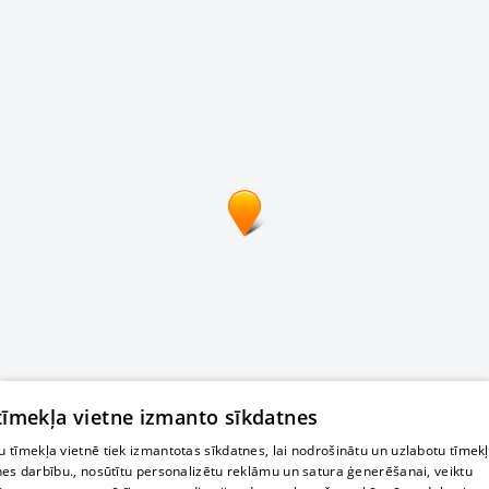
 tīmekļa vietne izmanto sīkdatnes
 tīmekļa vietnē tiek izmantotas sīkdatnes, lai nodrošinātu un uzlabotu tīmek
nes darbību., nosūtītu personalizētu reklāmu un satura ģenerēšanai, veiktu