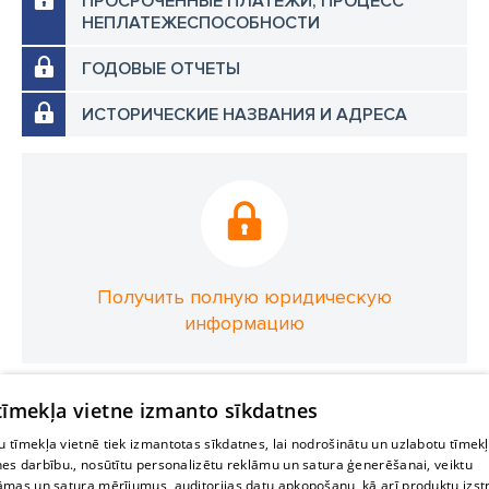
ПРОСРОЧЕННЫЕ ПЛАТЕЖИ, ПРОЦЕСС
НЕПЛАТЕЖЕСПОСОБНОСТИ
ГОДОВЫЕ ОТЧЕТЫ
ИСТОРИЧЕСКИЕ НАЗВАНИЯ И АДРЕСА
Получить полную юридическую
информацию
 tīmekļa vietne izmanto sīkdatnes
 tīmekļa vietnē tiek izmantotas sīkdatnes, lai nodrošinātu un uzlabotu tīmek
nes darbību., nosūtītu personalizētu reklāmu un satura ģenerēšanai, veiktu
āmas un satura mērījumus, auditorijas datu apkopošanu, kā arī produktu izst