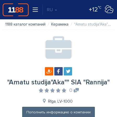
°C
+12
RU
1188 каталог компаний
Керамика
"Amatu studija"Aka"" SIA "Rannija"
"Amatu studija"Aka"" SIA "Rannija"
0
Rīga, LV-1000
Пополнить информацию о компании