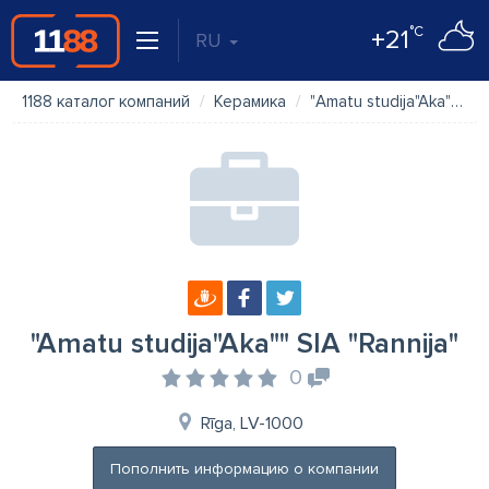
°C
+21
RU
1188 каталог компаний
Керамика
"Amatu studija"Aka"" SIA "Rannija"
"Amatu studija"Aka"" SIA "Rannija"
0
Rīga, LV-1000
Пополнить информацию о компании