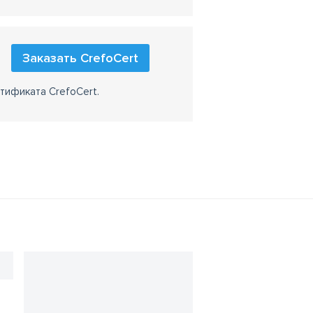
Заказать CrefoCert
тификата CrefoCert.