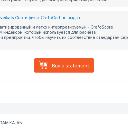
veikals
Сертификат CrefoCert не выдан
атизированный и легко интерпретируемый - CrefoScore
м индексом, который используется для расчёта
 предприятий, чтобы изучить их соответствие стандартам сер
Buy a statement
RAMIKA-AN