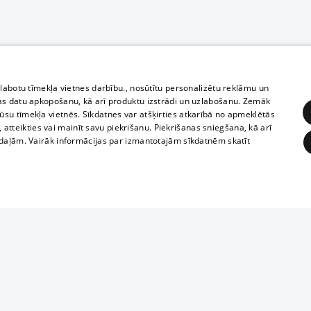
zlabotu tīmekļa vietnes darbību., nosūtītu personalizētu reklāmu un
as datu apkopošanu, kā arī produktu izstrādi un uzlabošanu. Zemāk
su tīmekļa vietnēs. Sīkdatnes var atšķirties atkarībā no apmeklētās
, atteikties vai mainīt savu piekrišanu. Piekrišanas sniegšana, kā arī
adaļām. Vairāk informācijas par izmantotajām sīkdatnēm skatīt
ĒRĶĒŠANA
FUNKCIONĀLĀS
NEKLASIFICĒTĀS
Полное или ч
obligātās
Statistikas
Mērķēšana
Funkcionālās
Neklasificētās
копирование 
любой форме 
eklēt un pārlūkot tīmekļa vietni un izmantot tās piedāvātās iespējas. Bez šīm sīkdatnēm 
запрещается 