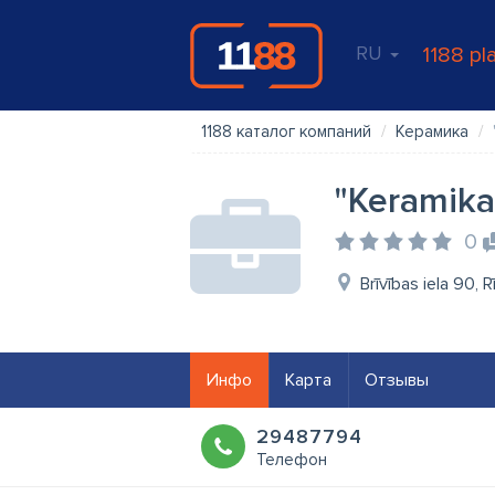
RU
1188 pl
1188 каталог компаний
Керамика
"Keramika
0
Brīvības iela 90, 
Инфо
Карта
Отзывы
29487794
Телефон