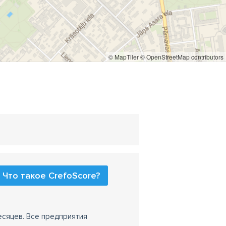
© MapTiler
© OpenStreetMap contributors
Что такое CrefoScore?
есяцев. Все предприятия