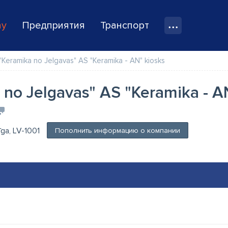
ay
Предприятия
Транспорт
"Keramika no Jelgavas" AS "Keramika - AN" kiosks
 no Jelgavas" AS "Keramika - A
Rīga, LV-1001
Пополнить информацию о компании