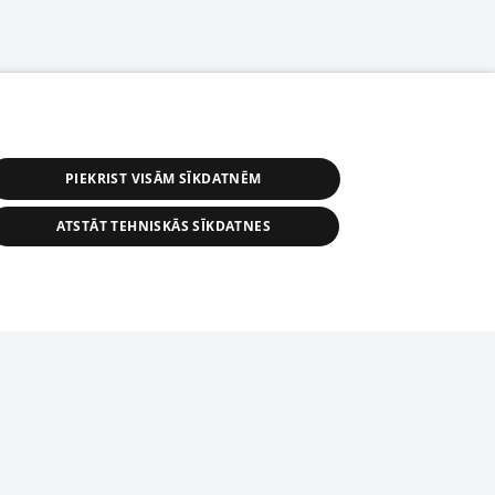
PIEKRIST VISĀM SĪKDATNĒM
ATSTĀT TEHNISKĀS SĪKDATNES
астичное распространение или
информации из баз данных 1188 в
строго запрещено. Также
tīmekļa vietne nevarēs pilnvērtīgi darboties un sniegt
автоматическое скачивание