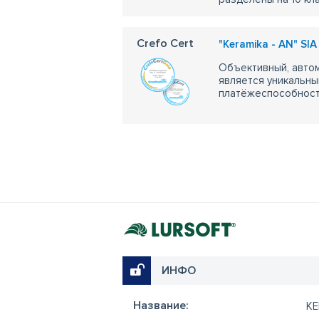
Crefo Cert
"Keramika - AN" SIA 
Объективный, автом
является уникальны
платёжеспособности
ИНФО
Название:
KE