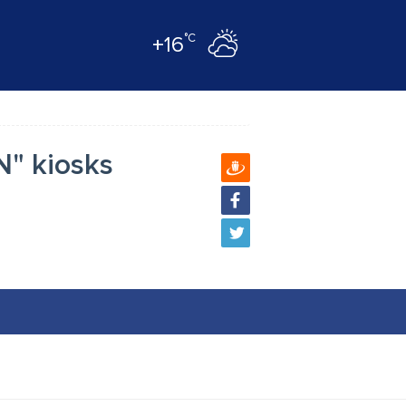
°C
+16
N" kiosks