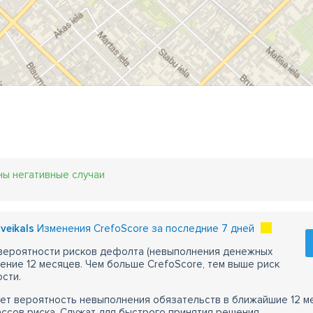
ны негативные случаи
veikals
Изменения CrefoScore за последние 7 дней
 вероятности рисков дефолта (невыполнения денежных
чение 12 месяцев. Чем больше CrefoScore, тем выше риск
сти.
ет вероятность невыполнения обязательств в ближайшие 12 м
ассов риска. Служат для быстрого принятия решения.