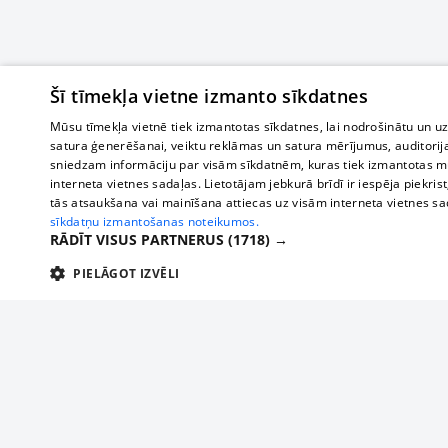
Šī tīmekļa vietne izmanto sīkdatnes
Mūsu tīmekļa vietnē tiek izmantotas sīkdatnes, lai nodrošinātu un u
satura ģenerēšanai, veiktu reklāmas un satura mērījumus, auditorij
sniedzam informāciju par visām sīkdatnēm, kuras tiek izmantotas mū
interneta vietnes sadaļas. Lietotājam jebkurā brīdī ir iespēja piekrist
tās atsaukšana vai mainīšana attiecas uz visām interneta vietnes s
sīkdatņu izmantošanas noteikumos.
RĀDĪT VISUS PARTNERUS
(1718) →
PIELĀGOT IZVĒLI
TEHNISKĀS/OBLIGĀTĀS
STATISTIKAS
M
Tehniskās/
Tehniskās/obligātās sīkdatnes nepieciešamas, lai lietotājs varētu brīvi apm
lietotājam nepieciešamo informāciju.