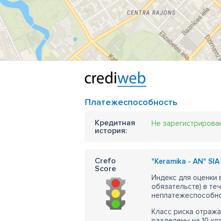
Платежеспособность
Кредитная
Не зарегистрирова
история:
Crefo
"Keramika - AN" SIA 
Score
Индекс для оценки
обязательств) в те
неплатежеспособно
Класс риска отража
разделены на 10 кл