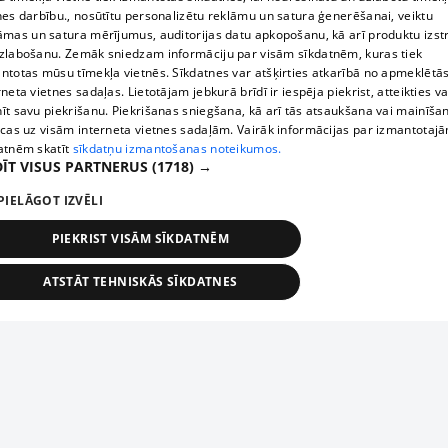
nes darbību., nosūtītu personalizētu reklāmu un satura ģenerēšanai, veiktu
āmas un satura mērījumus, auditorijas datu apkopošanu, kā arī produktu izst
zlabošanu. Zemāk sniedzam informāciju par visām sīkdatnēm, kuras tiek
ntotas mūsu tīmekļa vietnēs. Sīkdatnes var atšķirties atkarībā no apmeklētā
rneta vietnes sadaļas. Lietotājam jebkurā brīdī ir iespēja piekrist, atteikties va
īt savu piekrišanu. Piekrišanas sniegšana, kā arī tās atsaukšana vai mainīša
ecas uz visām interneta vietnes sadaļām. Vairāk informācijas par izmantotaj
atnēm skatīt
sīkdatņu izmantošanas noteikumos.
ĪT VISUS PARTNERUS
(1718) →
PIELĀGOT IZVĒLI
PIEKRIST VISĀM SĪKDATNĒM
ATSTĀT TEHNISKĀS SĪKDATNES
TEHNISKĀS/OBLIGĀTĀS
STATISTIKAS
MĒRĶĒŠANA
FUNKCIONĀLĀS
NEKLASIFICĒTĀS