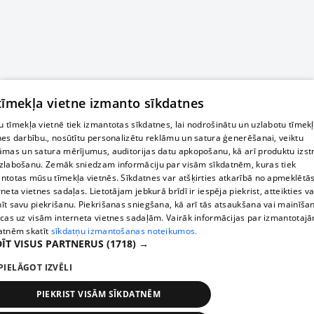
 tīmekļa vietne izmanto sīkdatnes
 tīmekļa vietnē tiek izmantotas sīkdatnes, lai nodrošinātu un uzlabotu tīmek
nes darbību., nosūtītu personalizētu reklāmu un satura ģenerēšanai, veiktu
āmas un satura mērījumus, auditorijas datu apkopošanu, kā arī produktu izst
zlabošanu. Zemāk sniedzam informāciju par visām sīkdatnēm, kuras tiek
ntotas mūsu tīmekļa vietnēs. Sīkdatnes var atšķirties atkarībā no apmeklētā
rneta vietnes sadaļas. Lietotājam jebkurā brīdī ir iespēja piekrist, atteikties va
īt savu piekrišanu. Piekrišanas sniegšana, kā arī tās atsaukšana vai mainīša
ecas uz visām interneta vietnes sadaļām. Vairāk informācijas par izmantotaj
atnēm skatīt
sīkdatņu izmantošanas noteikumos.
ĪT VISUS PARTNERUS
(1718) →
PIELĀGOT IZVĒLI
PIEKRIST VISĀM SĪKDATNĒM