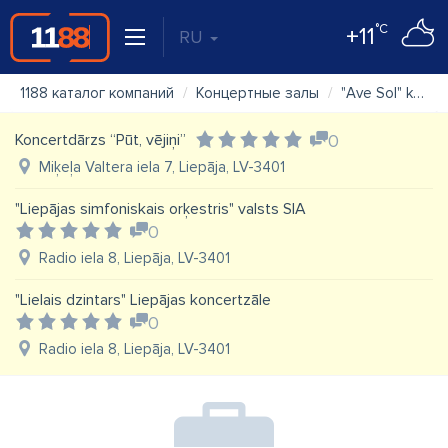
°C
+11
RU
1188 каталог компаний
Концертные залы
"Ave Sol" koncertorganizācija
Koncertdārzs “Pūt, vējiņi”
0
Miķeļa Valtera iela 7, Liepāja, LV-3401
"Liepājas simfoniskais orķestris" valsts SIA
0
Radio iela 8, Liepāja, LV-3401
"Lielais dzintars" Liepājas koncertzāle
0
Radio iela 8, Liepāja, LV-3401