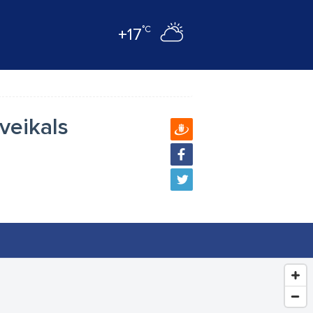
°C
+17
veikals