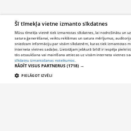
Šī tīmekļa vietne izmanto sīkdatnes
Mūsu tīmekļa vietnē tiek izmantotas sīkdatnes, lai nodrošinātu un u
satura ģenerēšanai, veiktu reklāmas un satura mērījumus, auditorij
sniedzam informāciju par visām sīkdatnēm, kuras tiek izmantotas mū
interneta vietnes sadaļas. Lietotājam jebkurā brīdī ir iespēja piekrist
tās atsaukšana vai mainīšana attiecas uz visām interneta vietnes s
sīkdatņu izmantošanas noteikumos.
RĀDĪT VISUS PARTNERUS
(1718) →
PIELĀGOT IZVĒLI
TEHNISKĀS/OBLIGĀTĀS
STATISTIKAS
M
Tehniskās/
Tehniskās/obligātās sīkdatnes nepieciešamas, lai lietotājs varētu brīvi apm
lietotājam nepieciešamo informāciju.
О нас
Предпр