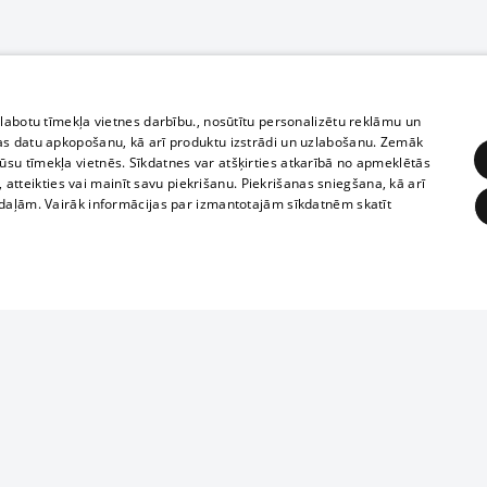
zlabotu tīmekļa vietnes darbību., nosūtītu personalizētu reklāmu un
as datu apkopošanu, kā arī produktu izstrādi un uzlabošanu. Zemāk
su tīmekļa vietnēs. Sīkdatnes var atšķirties atkarībā no apmeklētās
, atteikties vai mainīt savu piekrišanu. Piekrišanas sniegšana, kā arī
adaļām. Vairāk informācijas par izmantotajām sīkdatnēm skatīt
ĒRĶĒŠANA
FUNKCIONĀLĀS
NEKLASIFICĒTĀS
Полное или ч
obligātās
Statistikas
Mērķēšana
Funkcionālās
Neklasificētās
копирование 
любой форме 
eklēt un pārlūkot tīmekļa vietni un izmantot tās piedāvātās iespējas. Bez šīm sīkdatnēm 
запрещается 
иятия
В кинотеатрах
информации. 