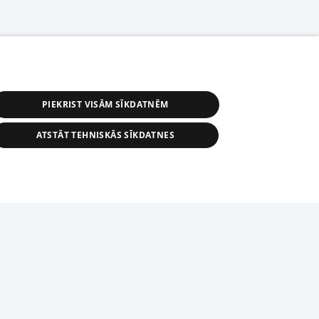
PIEKRIST VISĀM SĪKDATNĒM
ATSTĀT TEHNISKĀS SĪKDATNES
астичное распространение или
информации из баз данных 1188 в
строго запрещено. Также
tīmekļa vietne nevarēs pilnvērtīgi darboties un sniegt
автоматическое скачивание
Перепубликация любого материала,