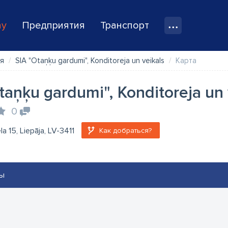
ay
Предприятия
Транспорт
я
SIA "Otaņķu gardumi", Konditoreja un veikals
Карта
taņķu gardumi", Konditoreja un 
0
la 15, Liepāja, LV-3411
Как добраться?
ы