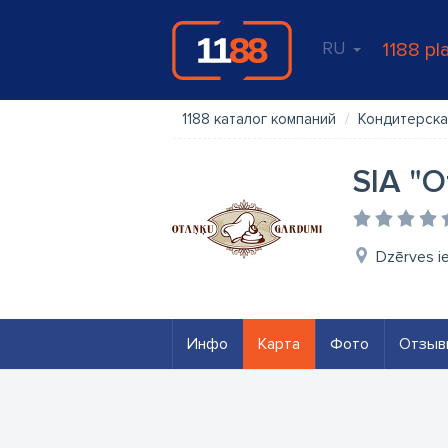
RU
1188 pl
1188 каталог компаний
Кондитерска
SIA "O
Dzērves ie
Инфо
Карта
Фото
Отзыв