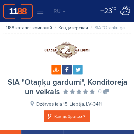
°C
+23
RU
1188 каталог компаний
Кондитерская
SIA "Otaņķu gardumi", Konditoreja un veikals
SIA "Otaņķu gardumi", Konditoreja
un veikals
0
Dzērves iela 15, Liepāja, LV-3411
Как добраться?