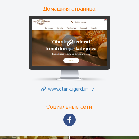
Домашняя страница:
www.otankugardumi.lv
www.otankugardumi.lv
Социальные сети: