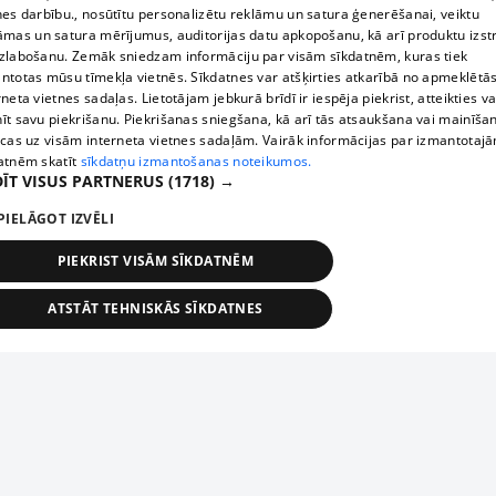
nes darbību., nosūtītu personalizētu reklāmu un satura ģenerēšanai, veiktu
āmas un satura mērījumus, auditorijas datu apkopošanu, kā arī produktu izst
zlabošanu. Zemāk sniedzam informāciju par visām sīkdatnēm, kuras tiek
ntotas mūsu tīmekļa vietnēs. Sīkdatnes var atšķirties atkarībā no apmeklētā
rneta vietnes sadaļas. Lietotājam jebkurā brīdī ir iespēja piekrist, atteikties va
īt savu piekrišanu. Piekrišanas sniegšana, kā arī tās atsaukšana vai mainīša
ecas uz visām interneta vietnes sadaļām. Vairāk informācijas par izmantotaj
atnēm skatīt
sīkdatņu izmantošanas noteikumos.
ĪT VISUS PARTNERUS
(1718) →
PIELĀGOT IZVĒLI
PIEKRIST VISĀM SĪKDATNĒM
ATSTĀT TEHNISKĀS SĪKDATNES
TEHNISKĀS/OBLIGĀTĀS
STATISTIKAS
MĒRĶĒŠANA
FUNKCIONĀLĀS
NEKLASIFICĒTĀS