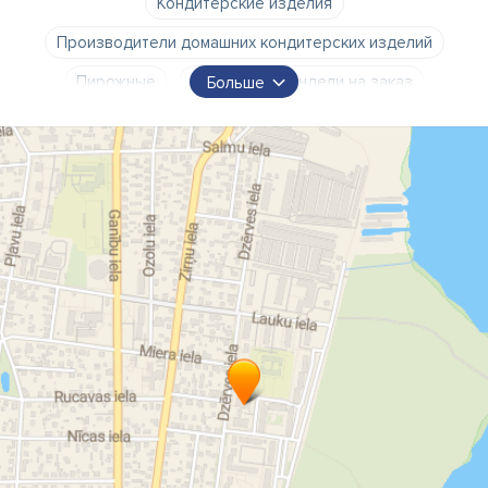
Кондитерские изделия
Производители домашних кондитерских изделий
Пирожные
торты
крендели на заказ
Больше
Печенье
лепешки
булочки
Пирожные
тортики
пироги
хлеб