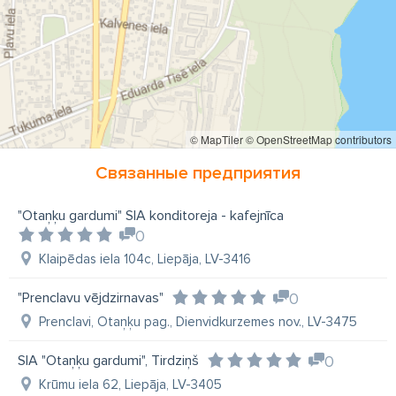
© MapTiler
© OpenStreetMap contributors
Связанные предприятия
"Otaņķu gardumi" SIA konditoreja - kafejnīca
0
Klaipēdas iela 104c, Liepāja, LV-3416
"Prenclavu vējdzirnavas"
0
Prenclavi, Otaņķu pag., Dienvidkurzemes nov., LV-3475
SIA "Otaņķu gardumi", Tirdziņš
0
Krūmu iela 62, Liepāja, LV-3405