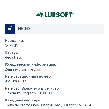
ИНФО
Название:
OTAŅĶI
Cтатус:
Reģistrēts
Юридическая информация:
Zemnieku saimniecība
Регистрационный номер:
42101000017
Регистр, Включено в регистр:
Uzņēmumu reģistrs, 01.08.1991
Юридический адрес:
Dienvidkurzemes nov., Otaņķu pag., "Otaņķi", LV-3474