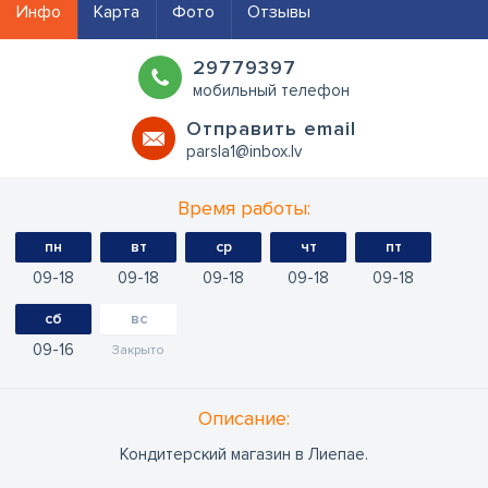
Инфо
Карта
Фото
Отзывы
29779397
мобильный телефон
Oтправить email
parsla1@inbox.lv
Время работы:
пн
вт
ср
чт
пт
09
18
09
18
09
18
09
18
09
18
сб
вс
09
16
Закрыто
Oписание:
Кондитерский магазин в Лиепае.